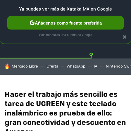
Ya puedes ver más de Xataka MX en Google
Añádenos como fuente preferida
OFERTAS
GUÍA DE COMPRAS
MERCADO LIBRE
AMAZ
Solo necesitas una cuenta de Google
×
HOY SE HABLA DE
Mercado Libre
Oferta
WhatsApp
IA
Nintendo Swi
Hacer el trabajo más sencillo es
tarea de UGREEN y este teclado
inalámbrico es prueba de ello:
gran conectividad y descuento en