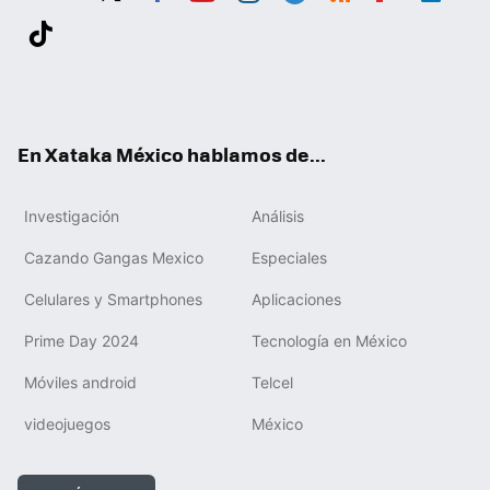
Twit
Fac
You
Inst
Tele
RSS
Flip
Link
ter
ebo
tub
agr
gra
boa
edIn
Tikt
ok
e
am
m
rd
ok
En Xataka México hablamos de...
Investigación
Análisis
Cazando Gangas Mexico
Especiales
Celulares y Smartphones
Aplicaciones
Prime Day 2024
Tecnología en México
Móviles android
Telcel
videojuegos
México