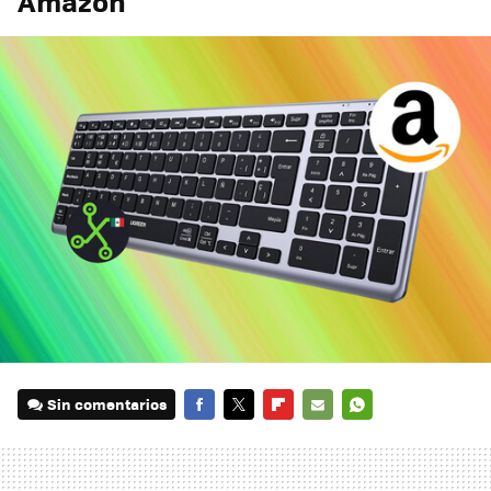
Amazon
Sin comentarios
FACEBOOK
TWITTER
FLIPBOARD
E-
WHATSAPP
MAIL