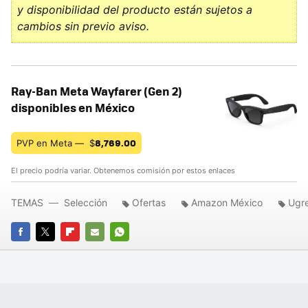
y disponibilidad del producto están sujetos a
cambios sin previo aviso.
Ray-Ban Meta Wayfarer (Gen 2)
disponibles en México
8,769.00
PVP en Meta —
$
El precio podría variar. Obtenemos comisión por estos enlaces
TEMAS
Selección
Ofertas
Amazon México
Ugr
FACEBOOK
TWITTER
FLIPBOARD
E-
WHATSAPP
MAIL