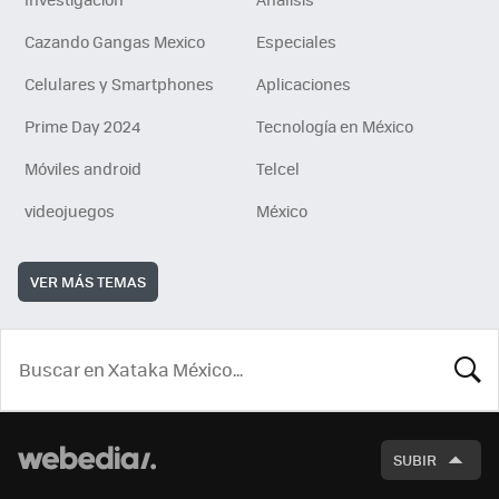
Cazando Gangas Mexico
Especiales
Celulares y Smartphones
Aplicaciones
Prime Day 2024
Tecnología en México
Móviles android
Telcel
videojuegos
México
VER MÁS TEMAS
BUSCA
SUBIR