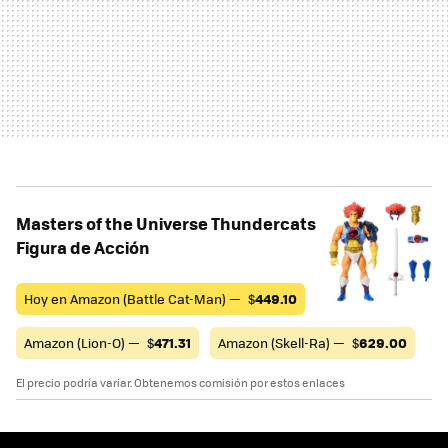
Masters of the Universe Thundercats
Figura de Acción
Hoy en Amazon (Battle Cat-Man) —
$
449.10
Amazon (Lion-O) —
$
471.31
Amazon (Skell-Ra) —
$
629.00
El precio podría variar. Obtenemos comisión por estos enlaces