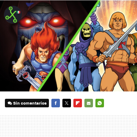
Sin comentarios
FACEBOOK
TWITTER
FLIPBOARD
E-
WHATSAPP
MAIL