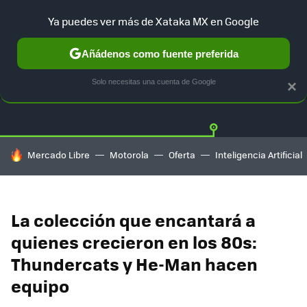
Ya puedes ver más de Xataka MX en Google
Añádenos como fuente preferida
OFERTAS
GUÍA DE COMPRAS
MERCADO LIBRE
AMAZON
Solo necesitas una cuenta de Google
×
HOY SE HABLA DE
Mercado Libre
Motorola
Oferta
Inteligencia Artificial
La colección que encantará a
quienes crecieron en los 80s:
Thundercats y He-Man hacen
equipo