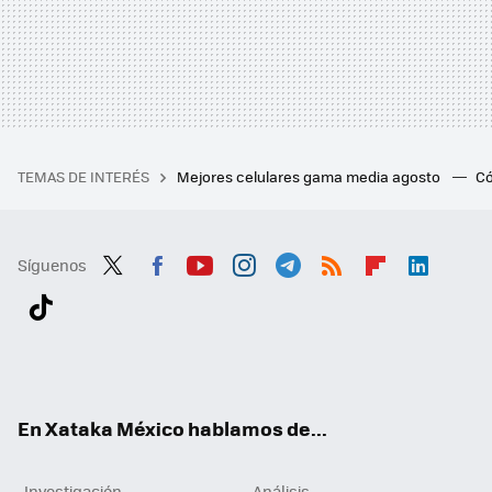
TEMAS DE INTERÉS
Mejores celulares gama media agosto
Có
Síguenos
Twit
Fac
You
Inst
Tele
RSS
Flip
Link
ter
ebo
tub
agr
gra
boa
edI
Tikt
ok
e
am
m
rd
n
ok
En Xataka México hablamos de...
Investigación
Análisis