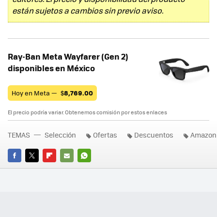
están sujetos a cambios sin previo aviso.
Ray-Ban Meta Wayfarer (Gen 2)
disponibles en México
Hoy en Meta —
$
8,769.00
El precio podría variar. Obtenemos comisión por estos enlaces
TEMAS
Selección
Ofertas
Descuentos
Amazon
FACEBOOK
TWITTER
FLIPBOARD
E-
WHATSAPP
MAIL