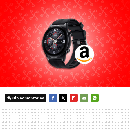
Sin comentarios
FACEBOOK
TWITTER
FLIPBOARD
E-
WHATSAPP
MAIL