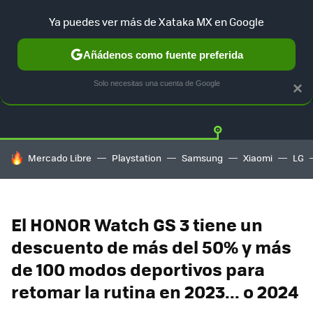
Ya puedes ver más de Xataka MX en Google
Añádenos como fuente preferida
OFERTAS
GUÍA DE COMPRAS
MERCADO LIBRE
AMAZON
Solo necesitas una cuenta de Google
×
HOY SE HABLA DE
Mercado Libre
Playstation
Samsung
Xiaomi
LG
El HONOR Watch GS 3 tiene un
descuento de más del 50% y más
de 100 modos deportivos para
retomar la rutina en 2023... o 2024