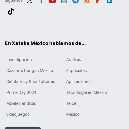
Twit
Fac
You
Inst
Tele
RSS
Flip
Link
ter
ebo
tub
agr
gra
boa
edI
Tikt
ok
e
am
m
rd
n
ok
En Xataka México hablamos de...
Investigación
Análisis
Cazando Gangas Mexico
Especiales
Celulares y Smartphones
Aplicaciones
Prime Day 2024
Tecnología en México
Móviles android
Telcel
videojuegos
México