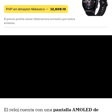
PVP en Amazon Méexico —
$
2,609.10
El precio podría variar. Obtenemos comisión por estos
enlaces
El reloj cuenta con una
pantalla AMOLED de