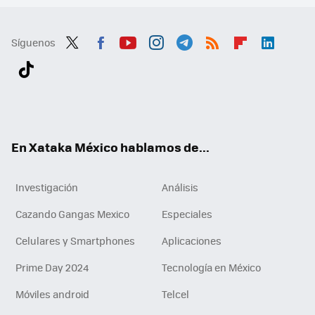
Síguenos
Twit
Fac
You
Inst
Tele
RSS
Flip
Link
ter
ebo
tub
agr
gra
boa
edI
Tikt
ok
e
am
m
rd
n
ok
En Xataka México hablamos de...
Investigación
Análisis
Cazando Gangas Mexico
Especiales
Celulares y Smartphones
Aplicaciones
Prime Day 2024
Tecnología en México
Móviles android
Telcel