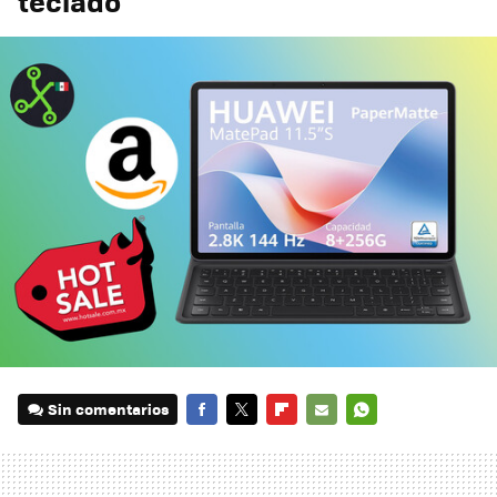
teclado
Sin comentarios
FACEBOOK
TWITTER
FLIPBOARD
E-
WHATSAPP
MAIL