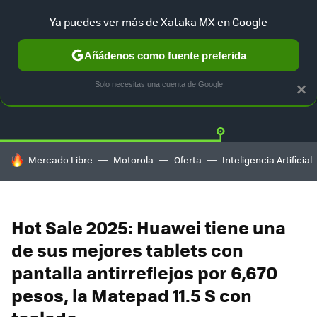
Ya puedes ver más de Xataka MX en Google
Añádenos como fuente preferida
OFERTAS
GUÍA DE COMPRAS
MERCADO LIBRE
AMAZON
Solo necesitas una cuenta de Google
×
HOY SE HABLA DE
Mercado Libre
Motorola
Oferta
Inteligencia Artificial
Hot Sale 2025: Huawei tiene una
de sus mejores tablets con
pantalla antirreflejos por 6,670
pesos, la Matepad 11.5 S con