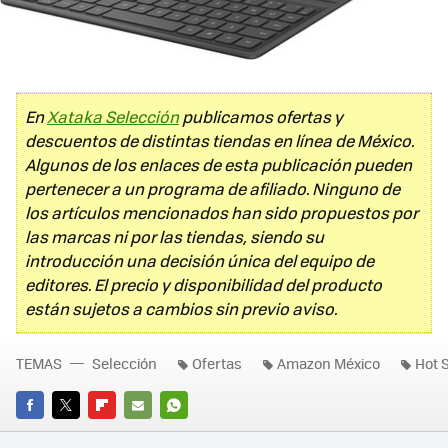
En
Xataka Selección
publicamos ofertas y
descuentos de distintas tiendas en línea de México.
Algunos de los enlaces de esta publicación pueden
pertenecer a un programa de afiliado. Ninguno de
los artículos mencionados han sido propuestos por
las marcas ni por las tiendas, siendo su
introducción una decisión única del equipo de
editores. El precio y disponibilidad del producto
están sujetos a cambios sin previo aviso.
TEMAS
Selección
Ofertas
Amazon México
Hot 
FACEBOOK
TWITTER
FLIPBOARD
E-
WHATSAPP