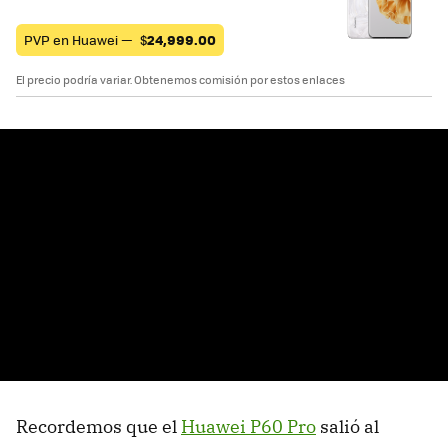
PVP en Huawei —
$
24,999.00
El precio podría variar. Obtenemos comisión por estos enlaces
Recordemos que el
Huawei P60 Pro
salió al