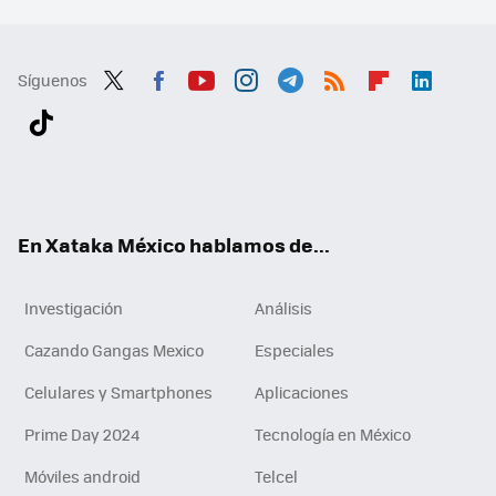
Síguenos
Twit
Fac
You
Inst
Tele
RSS
Flip
Link
ter
ebo
tub
agr
gra
boa
edI
Tikt
ok
e
am
m
rd
n
ok
En Xataka México hablamos de...
Investigación
Análisis
Cazando Gangas Mexico
Especiales
Celulares y Smartphones
Aplicaciones
Prime Day 2024
Tecnología en México
Móviles android
Telcel