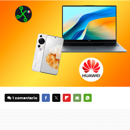
1 comentario
FACEBOOK
TWITTER
FLIPBOARD
E-
WHATSAPP
MAIL