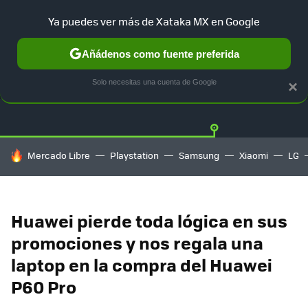
Ya puedes ver más de Xataka MX en Google
Añádenos como fuente preferida
OFERTAS
GUÍA DE COMPRAS
MERCADO LIBRE
AMAZON
Solo necesitas una cuenta de Google
×
HOY SE HABLA DE
Mercado Libre
Playstation
Samsung
Xiaomi
LG
Huawei pierde toda lógica en sus
promociones y nos regala una
laptop en la compra del Huawei
P60 Pro