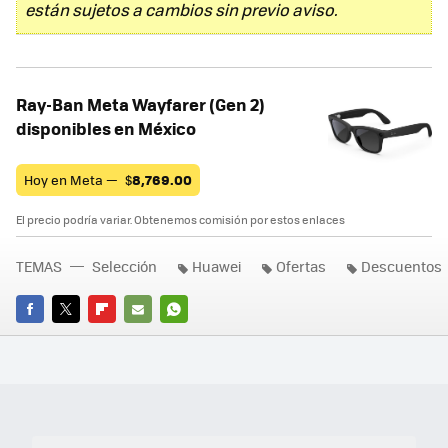
están sujetos a cambios sin previo aviso.
Ray-Ban Meta Wayfarer (Gen 2)
disponibles en México
Hoy en Meta —
$
8,769.00
El precio podría variar. Obtenemos comisión por estos enlaces
TEMAS
Selección
Huawei
Ofertas
Descuentos
FACEBOOK
TWITTER
FLIPBOARD
E-
WHATSAPP
MAIL