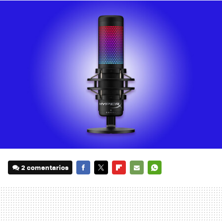
2 comentarios
FACEBOOK
TWITTER
FLIPBOARD
E-
WHATSAPP
MAIL