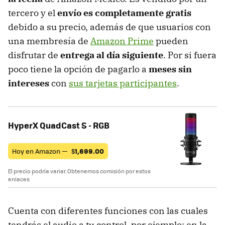
tercero y el
envío es completamente gratis
debido a su precio, además de que usuarios con
una membresía de
Amazon Prime
pueden
disfrutar de
entrega al día siguiente
. Por si fuera
poco tiene la opción de pagarlo a
meses sin
intereses
con
sus tarjetas participantes
.
HyperX QuadCast S - RGB
Hoy en Amazon —
$
1,699.00
El precio podría variar. Obtenemos comisión por estos
enlaces
Cuenta con diferentes funciones con las cuales
tendrás el audio a tu control, por ejemplo: en la