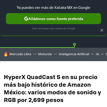
Ya puedes ver más de Xataka MX en Google
Añádenos como fuente preferida
OFERTAS
GUÍA DE COMPRAS
MERCADO LIBRE
AMAZON
Solo necesitas una cuenta de Google
×
HOY SE HABLA DE
Mercado Libre
Motorola
Inteligencia Artificial
IA
HyperX QuadCast S en su precio
más bajo histórico de Amazon
México: varios modos de sonido y
RGB por 2,699 pesos