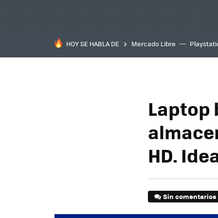
HOY SE HABLA DE
Mercado Libre
Playstat
Laptop 
almacen
HD. Ide
Sin comentarios