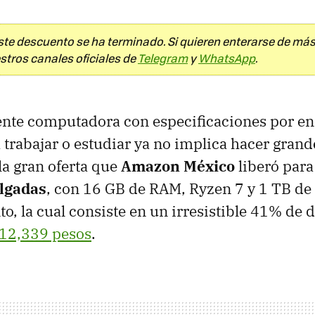
te descuento se ha terminado. Si quieren enterarse de más
stros canales oficiales de
Telegram
y
WhatsApp
.
ente computadora con especificaciones por en
a trabajar o estudiar ya no implica hacer grand
la gran oferta que
Amazon México
liberó para
lgadas
, con 16 GB de RAM, Ryzen 7 y 1 TB de
, la cual consiste en un irresistible 41% de 
12,339 pesos
.