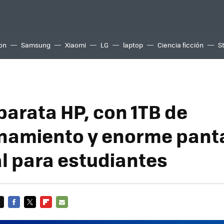
ion
Samsung
Xiaomi
LG
laptop
Ciencia ficción
S
barata HP, con 1TB de
amiento y enorme pantal
al para estudiantes
FACEBOOK
TWITTER
FLIPBOARD
E-