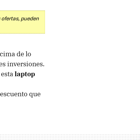
 ofertas, pueden
cima de lo
es inversiones.
 esta
laptop
descuento que