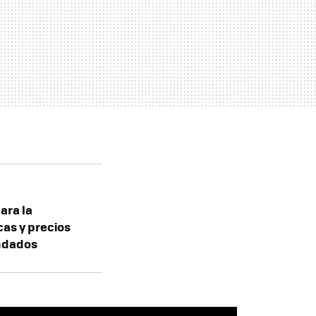
ara la
cas y precios
ndados