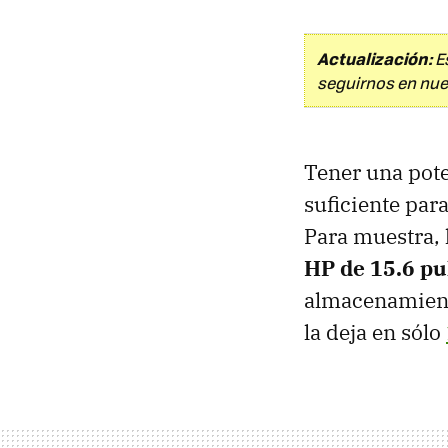
Actualización:
Es
seguirnos en nue
Tener una pot
suficiente par
Para muestra, 
HP de 15.6 pu
almacenamiento
la deja en sólo