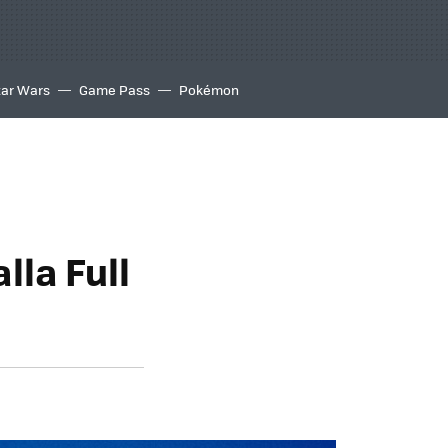
tar Wars
Game Pass
Pokémon
la Full