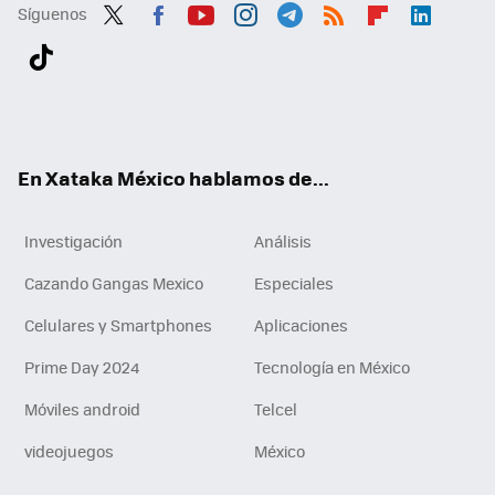
Síguenos
Twit
Fac
You
Inst
Tele
RSS
Flip
Link
ter
ebo
tub
agr
gra
boa
edI
Tikt
ok
e
am
m
rd
n
ok
En Xataka México hablamos de...
Investigación
Análisis
Cazando Gangas Mexico
Especiales
Celulares y Smartphones
Aplicaciones
Prime Day 2024
Tecnología en México
Móviles android
Telcel
videojuegos
México