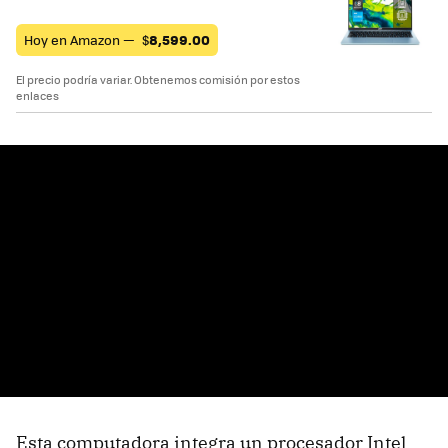
Hoy en Amazon —
$
8,599.00
El precio podría variar. Obtenemos comisión por estos
enlaces
Esta computadora integra un procesador Intel