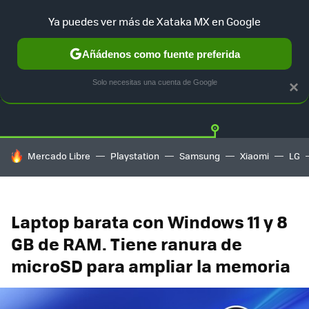
Ya puedes ver más de Xataka MX en Google
Añádenos como fuente preferida
OFERTAS
GUÍA DE COMPRAS
MERCADO LIBRE
AMAZON
Solo necesitas una cuenta de Google
×
HOY SE HABLA DE
Mercado Libre
Playstation
Samsung
Xiaomi
LG
Laptop barata con Windows 11 y 8
GB de RAM. Tiene ranura de
microSD para ampliar la memoria