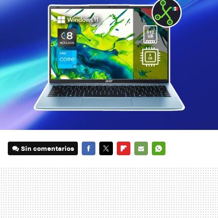
Sin comentarios
FACEBOOK
TWITTER
FLIPBOARD
E-
WHATSAPP
MAIL