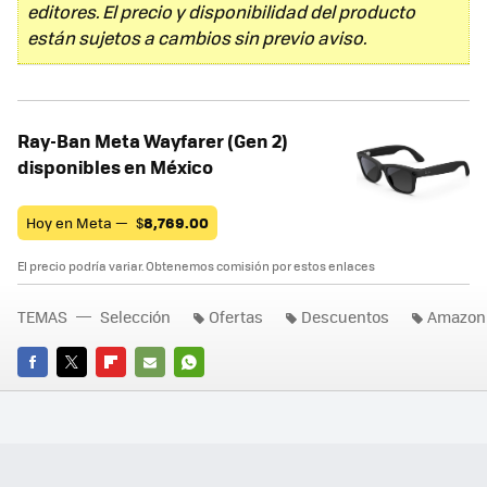
editores. El precio y disponibilidad del producto
están sujetos a cambios sin previo aviso.
Ray-Ban Meta Wayfarer (Gen 2)
disponibles en México
Hoy en Meta —
$
8,769.00
El precio podría variar. Obtenemos comisión por estos enlaces
TEMAS
Selección
Ofertas
Descuentos
Amazon
FACEBOOK
TWITTER
FLIPBOARD
E-
WHATSAPP
MAIL