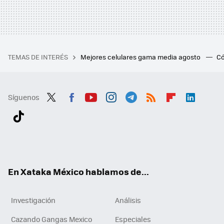
TEMAS DE INTERÉS
Mejores celulares gama media agosto
Có
Síguenos
Twit
Fac
You
Inst
Tele
RSS
Flip
Link
ter
ebo
tub
agr
gra
boa
edI
Tikt
ok
e
am
m
rd
n
ok
En Xataka México hablamos de...
Investigación
Análisis
Cazando Gangas Mexico
Especiales