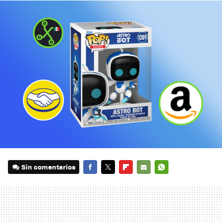
Sin comentarios
FACEBOOK
TWITTER
FLIPBOARD
E-
WHATSAPP
MAIL