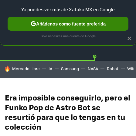
Ya puedes ver más de Xataka MX en Google
Añádenos como fuente preferida
OFERTAS
GUÍA DE COMPRAS
MERCADO LIBRE
AMAZON
Solo necesitas una cuenta de Google
×
HOY SE HABLA DE
Mercado Libre
IA
Samsung
NASA
Robot
Wifi
Era imposible conseguirlo, pero el
Funko Pop de Astro Bot se
resurtió para que lo tengas en tu
colección