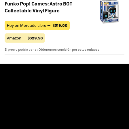
Funko Pop! Games: Astro BOT -
Collectable Vinyl Figure
Hoy en Mercado Libre —
$
319.00
Amazon —
$
329.58
El precio podría variar. Obtenemos comisión por estos enlaces