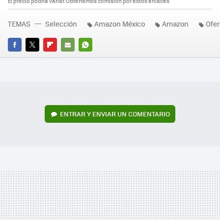
El precio podría variar. Obtenemos comisión por estos enlaces
TEMAS
Selección
Amazon México
Amazon
Ofer
FACEBOOK
TWITTER
FLIPBOARD
E-
WHATSAPP
MAIL
ENTRAR Y ENVIAR UN COMENTARIO