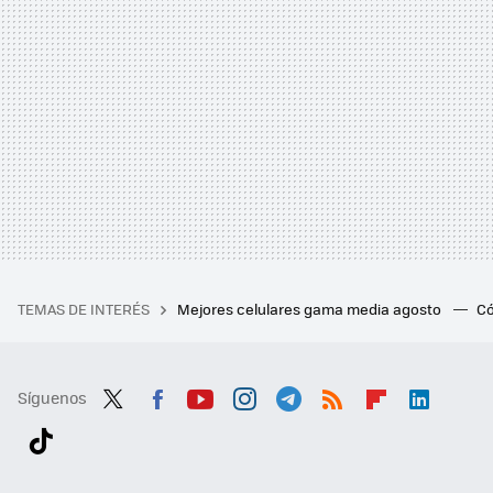
TEMAS DE INTERÉS
Mejores celulares gama media agosto
Có
Síguenos
Twit
Fac
You
Inst
Tele
RSS
Flip
Link
ter
ebo
tub
agr
gra
boa
edI
Tikt