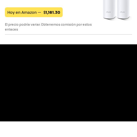
Hoy en Amazon —
$
1,161.30
El precio podría variar. Obtenemos comisión por estos
enlaces