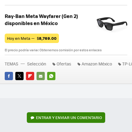
Ray-Ban Meta Wayfarer (Gen 2)
disponibles en México
Hoy en Meta —
$
8,769.00
El precio podría variar. Obtenemos comisión por estos enlaces
TEMAS
Selección
Ofertas
Amazon México
TP-L
FACEBOOK
TWITTER
FLIPBOARD
E-
WHATSAPP
MAIL
ENTRAR Y ENVIAR UN COMENTARIO