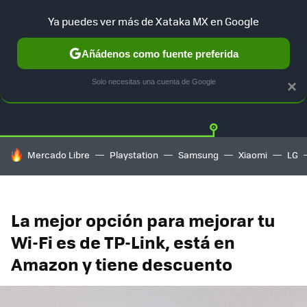
Ya puedes ver más de Xataka MX en Google
Añádenos como fuente preferida
OFERTAS
GUÍA DE COMPRAS
MERCADO LIBRE
AMAZON
Solo necesitas una cuenta de Google
×
HOY SE HABLA DE
Mercado Libre
Playstation
Samsung
Xiaomi
LG
La mejor opción para mejorar tu
Wi-Fi es de TP-Link, está en
Amazon y tiene descuento