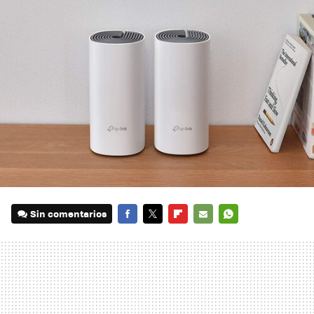
Sin comentarios
FACEBOOK
TWITTER
FLIPBOARD
E-
WHATSAPP
MAIL