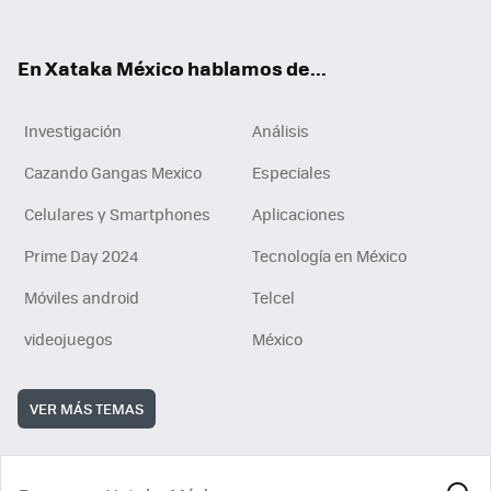
ok
e
am
m
rd
n
ok
En Xataka México hablamos de...
Investigación
Análisis
Cazando Gangas Mexico
Especiales
Celulares y Smartphones
Aplicaciones
Prime Day 2024
Tecnología en México
Móviles android
Telcel
videojuegos
México
VER MÁS TEMAS