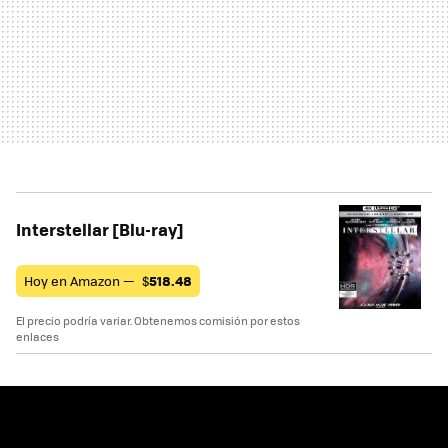
Interstellar [Blu-ray]
Hoy en Amazon —
$
518.48
El precio podría variar. Obtenemos comisión por estos
enlaces