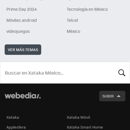
Prime Day 2024
Tecnología en México
Móviles android
Telcel
videojuegos
México
VER MÁS TEMAS
BUSCA
SUBIR
Xataka
Xataka Móvil
Applesfera
Xataka Smart Home