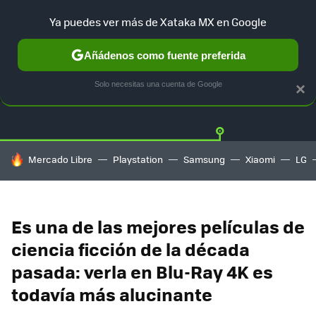
Ya puedes ver más de Xataka MX en Google
Añádenos como fuente preferida
OFERTAS
GUÍA DE COMPRAS
MERCADO LIBRE
AMAZON
Solo necesitas una cuenta de Google
×
HOY SE HABLA DE
Mercado Libre
Playstation
Samsung
Xiaomi
LG
Es una de las mejores películas de
ciencia ficción de la década
pasada: verla en Blu-Ray 4K es
todavía más alucinante