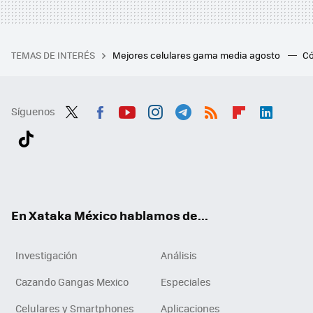
TEMAS DE INTERÉS
Mejores celulares gama media agosto
Có
Síguenos
Twit
Fac
You
Inst
Tele
RSS
Flip
Link
ter
ebo
tub
agr
gra
boa
edI
Tikt
ok
e
am
m
rd
n
ok
En Xataka México hablamos de...
Investigación
Análisis
Cazando Gangas Mexico
Especiales
Celulares y Smartphones
Aplicaciones