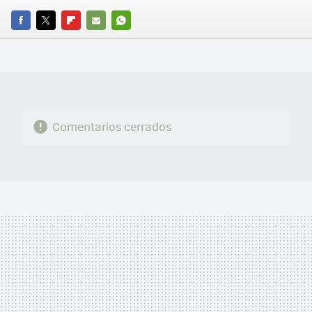
FACEBOOK
TWITTER
FLIPBOARD
E-
WHATSAPP
MAIL
Comentarios cerrados