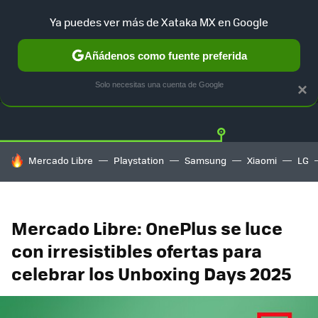
Ya puedes ver más de Xataka MX en Google
Añádenos como fuente preferida
OFERTAS
GUÍA DE COMPRAS
MERCADO LIBRE
AMAZON
Solo necesitas una cuenta de Google
×
HOY SE HABLA DE
Mercado Libre
Playstation
Samsung
Xiaomi
LG
Mercado Libre: OnePlus se luce
con irresistibles ofertas para
celebrar los Unboxing Days 2025