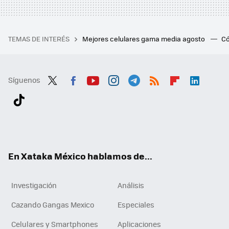
TEMAS DE INTERÉS
Mejores celulares gama media agosto
Có
Síguenos
Twit
Fac
You
Inst
Tele
RSS
Flip
Link
ter
ebo
tub
agr
gra
boa
edI
Tikt
ok
e
am
m
rd
n
ok
En Xataka México hablamos de...
Investigación
Análisis
Cazando Gangas Mexico
Especiales
Celulares y Smartphones
Aplicaciones