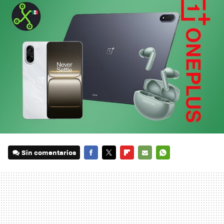
Sin comentarios
FACEBOOK
TWITTER
FLIPBOARD
E-
WHATSAPP
MAIL