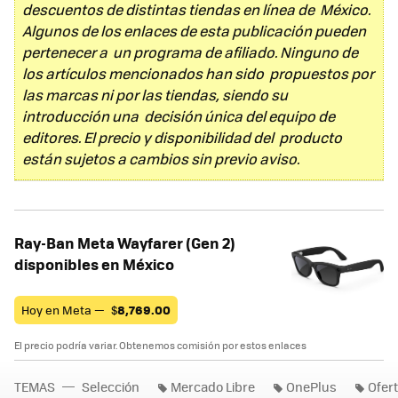
descuentos de distintas tiendas en línea de México.
Algunos de los enlaces de esta publicación pueden
pertenecer a un programa de afiliado. Ninguno de
los artículos mencionados han sido propuestos por
las marcas ni por las tiendas, siendo su
introducción una decisión única del equipo de
editores. El precio y disponibilidad del producto
están sujetos a cambios sin previo aviso.
Ray-Ban Meta Wayfarer (Gen 2)
disponibles en México
Hoy en Meta —
$
8,769.00
El precio podría variar. Obtenemos comisión por estos enlaces
TEMAS
Selección
Mercado Libre
OnePlus
Ofer