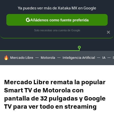
Ya puedes ver más de Xataka MX en Google
Añádenos como fuente preferida
OFERTAS
GUÍA DE COMPRAS
MERCADO LIBRE
AMAZON
Solo necesitas una cuenta de Google
×
HOY SE HABLA DE
Mercado Libre
Motorola
Inteligencia Artificial
IA
Mercado Libre remata la popular
Smart TV de Motorola con
pantalla de 32 pulgadas y Google
TV para ver todo en streaming