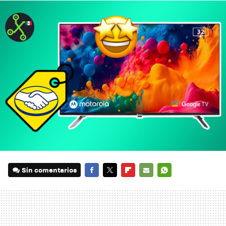
Sin comentarios
FACEBOOK
TWITTER
FLIPBOARD
E-
WHATSAPP
MAIL