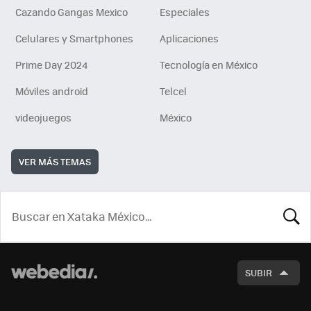
Cazando Gangas Mexico
Especiales
Celulares y Smartphones
Aplicaciones
Prime Day 2024
Tecnología en México
Móviles android
Telcel
videojuegos
México
VER MÁS TEMAS
BUSCA
SUBIR