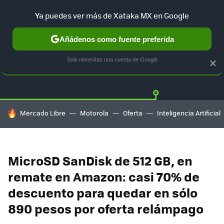
Ya puedes ver más de Xataka MX en Google
Añádenos como fuente preferida
OFERTAS
GUÍA DE COMPRAS
MERCADO LIBRE
AMAZON
Solo necesitas una cuenta de Google
×
HOY SE HABLA DE
Mercado Libre
Motorola
Oferta
Inteligencia Artificial
MicroSD SanDisk de 512 GB, en
remate en Amazon: casi 70% de
descuento para quedar en sólo
890 pesos por oferta relámpago