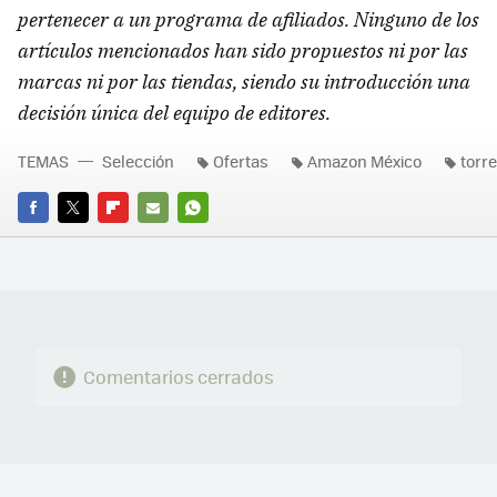
pertenecer a un programa de afiliados. Ninguno de los
artículos mencionados han sido propuestos ni por las
marcas ni por las tiendas, siendo su introducción una
decisión única del equipo de editores.
TEMAS
Selección
Ofertas
Amazon México
torr
FACEBOOK
TWITTER
FLIPBOARD
E-
WHATSAPP
MAIL
Comentarios cerrados