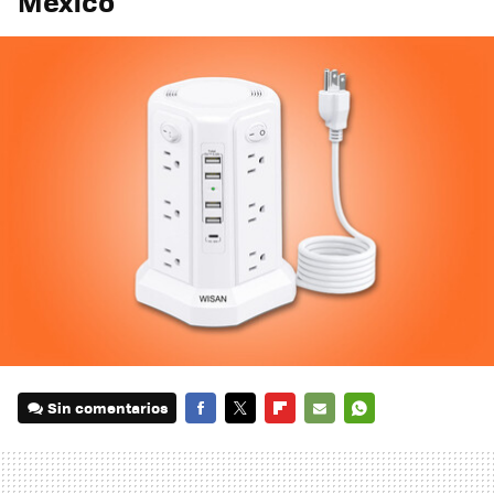
México
Sin comentarios
FACEBOOK
TWITTER
FLIPBOARD
E-
WHATSAPP
MAIL