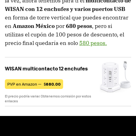
la vez, ahora tenemos para ti el
multicontacto de
WISAN con 12 enchufes y varios puertos USB
en forma de torre vertical que puedes encontrar
en
Amazon México
por
680 pesos
, pero si
utilizas el cupón de 100 pesos de descuento, el
precio final quedaría en solo
580 pesos.
WISAN multicontacto 12 enchufes
PVP en Amazon —
$
680.00
El precio podría variar. Obtenemos comisión por estos
enlaces