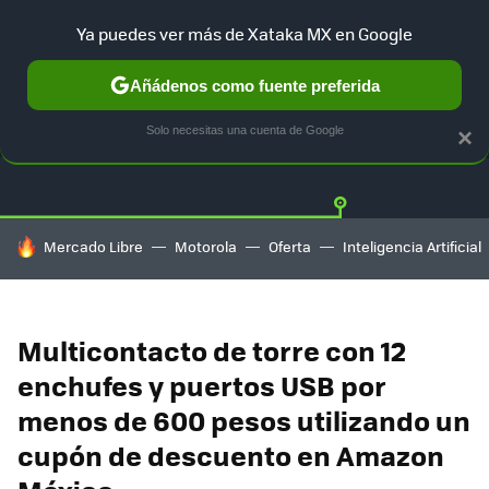
Ya puedes ver más de Xataka MX en Google
Añádenos como fuente preferida
OFERTAS
GUÍA DE COMPRAS
MERCADO LIBRE
AMAZON
Solo necesitas una cuenta de Google
×
HOY SE HABLA DE
Mercado Libre
Motorola
Oferta
Inteligencia Artificial
Multicontacto de torre con 12
enchufes y puertos USB por
menos de 600 pesos utilizando un
cupón de descuento en Amazon