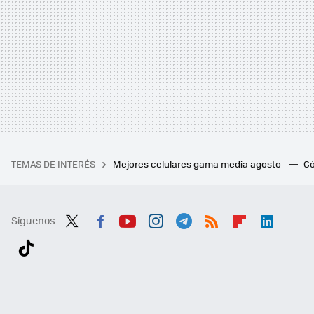
TEMAS DE INTERÉS
Mejores celulares gama media agosto
Có
Síguenos
Twit
Fac
You
Inst
Tele
RSS
Flip
Link
ter
ebo
tub
agr
gra
boa
edI
Tikt
ok
e
am
m
rd
n
ok