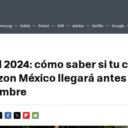
msung
NASA
Robot
Wifi
Adobe
Netflix
Google
 2024: cómo saber si tu
on México llegará antes 
embre
FACEBOOK
TWITTER
FLIPBOARD
E-