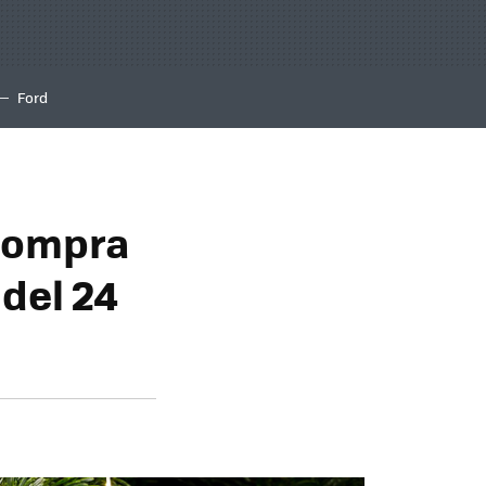
Ford
 compra
del 24