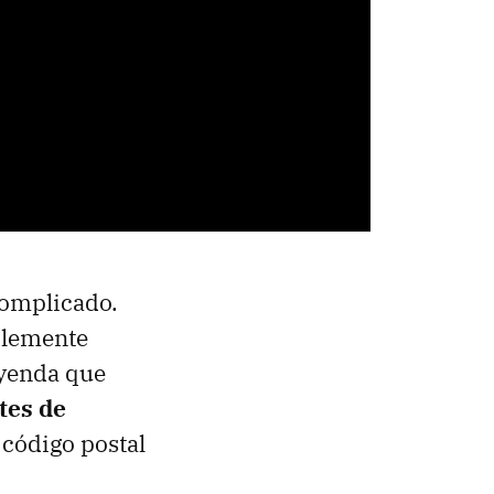
complicado.
plemente
eyenda que
tes de
 código postal