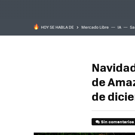
HOY SE HABLA DE
Mercado Libre
IA
Sa
Navidad
de Amaz
de dici
Sin comentarios