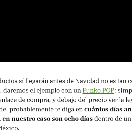
uctos sí llegarán antes de Navidad no es tan 
o, daremos el ejemplo con un
Funko POP
: sim
enlace de compra, y debajo del precio ver la l
erde, probablemente te diga en
cuántos días an
, en nuestro caso son ocho días
dentro de un
México.