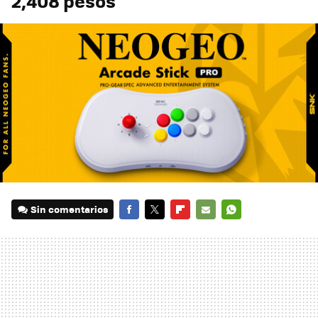
2,408 pesos
Sin comentarios
FACEBOOK
TWITTER
FLIPBOARD
E-
WHATSAPP
MAIL