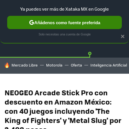
Ya puedes ver más de Xataka MX en Google
Añádenos como fuente preferida
OFERTAS
GUÍA DE COMPRAS
MERCADO LIBRE
AMAZON
Solo necesitas una cuenta de Google
×
HOY SE HABLA DE
Mercado Libre
Motorola
Oferta
Inteligencia Artificial
NEOGEO Arcade Stick Pro con
descuento en Amazon México:
con 40 juegos incluyendo 'The
King of Fighters' y 'Metal Slug' por