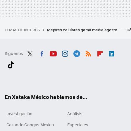
TEMAS DE INTERÉS
Mejores celulares gama media agosto
Có
Síguenos
Twit
Fac
You
Inst
Tele
RSS
Flip
Link
ter
ebo
tub
agr
gra
boa
edI
Tikt
ok
e
am
m
rd
n
ok
En Xataka México hablamos de...
Investigación
Análisis
Cazando Gangas Mexico
Especiales