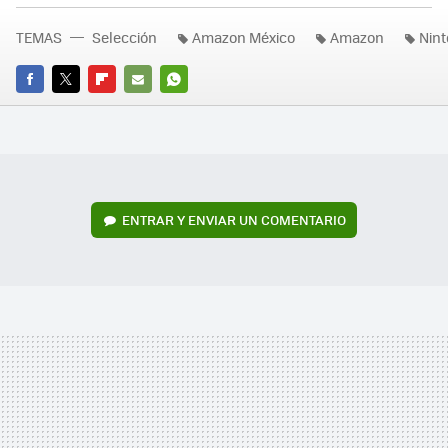
TEMAS
Selección
Amazon México
Amazon
Nin
FACEBOOK
TWITTER
FLIPBOARD
E-
WHATSAPP
MAIL
ENTRAR Y ENVIAR UN COMENTARIO