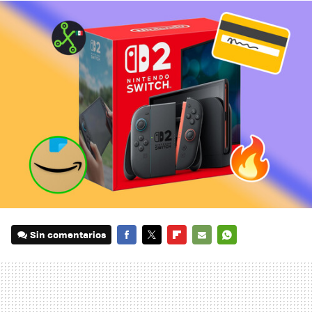
Sin comentarios
FACEBOOK
TWITTER
FLIPBOARD
E-
WHATSAPP
MAIL