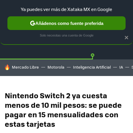
Ya puedes ver más de Xataka MX en Google
Añádenos como fuente preferida
OFERTAS
GUÍA DE COMPRAS
MERCADO LIBRE
AMAZON
Solo necesitas una cuenta de Google
×
HOY SE HABLA DE
Mercado Libre
Motorola
Inteligencia Artificial
IA
Nintendo Switch 2 ya cuesta
menos de 10 mil pesos: se puede
pagar en 15 mensualidades con
estas tarjetas