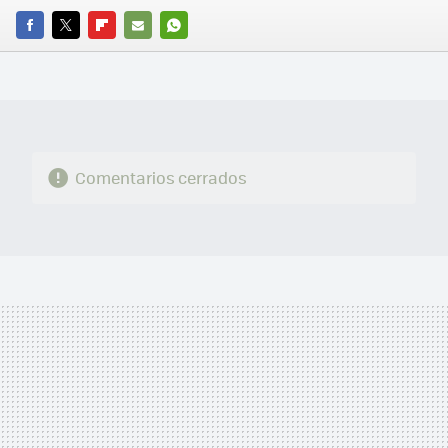
FACEBOOK
TWITTER
FLIPBOARD
E-
WHATSAPP
MAIL
Comentarios cerrados