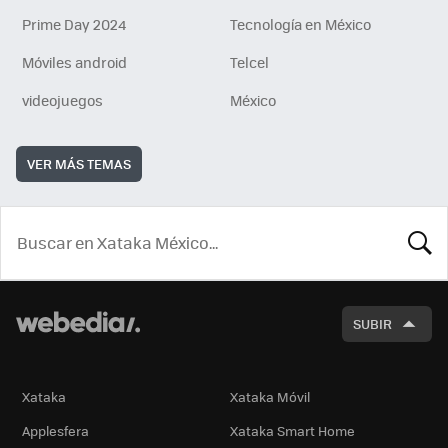
Prime Day 2024
Tecnología en México
Móviles android
Telcel
videojuegos
México
VER MÁS TEMAS
BUSCA
SUBIR
Xataka
Xataka Móvil
Applesfera
Xataka Smart Home