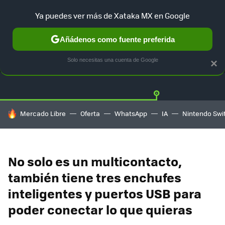
Ya puedes ver más de Xataka MX en Google
Añádenos como fuente preferida
OFERTAS
GUÍA DE COMPRAS
MERCADO LIBRE
AMAZON
Solo necesitas una cuenta de Google
×
HOY SE HABLA DE
Mercado Libre
Oferta
WhatsApp
IA
Nintendo Swi
No solo es un multicontacto,
también tiene tres enchufes
inteligentes y puertos USB para
poder conectar lo que quieras