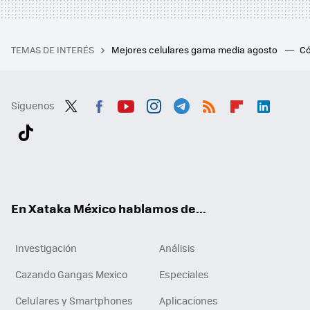
TEMAS DE INTERÉS
Mejores celulares gama media agosto
Có
Síguenos
Twit
Fac
You
Inst
Tele
RSS
Flip
Link
ter
ebo
tub
agr
gra
boa
edI
Tikt
ok
e
am
m
rd
n
ok
En Xataka México hablamos de...
Investigación
Análisis
Cazando Gangas Mexico
Especiales
Celulares y Smartphones
Aplicaciones