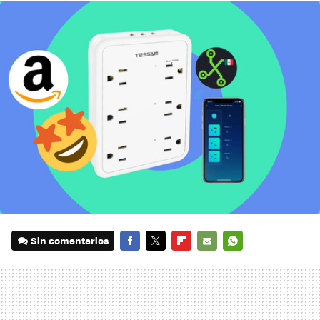
Sin comentarios
FACEBOOK
TWITTER
FLIPBOARD
E-
WHATSAPP
MAIL