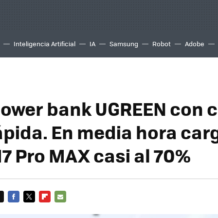
Inteligencia Artificial
IA
Samsung
Robot
Adobe
ower bank UGREEN con 
ápida. En media hora car
17 Pro MAX casi al 70%
FACEBOOK
TWITTER
FLIPBOARD
E-