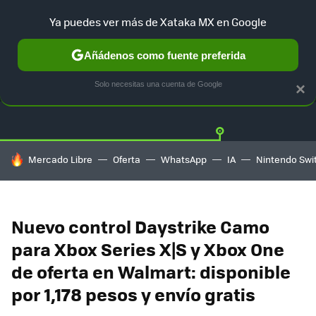
Ya puedes ver más de Xataka MX en Google
Añádenos como fuente preferida
OFERTAS
GUÍA DE COMPRAS
MERCADO LIBRE
AMAZON
Solo necesitas una cuenta de Google
×
HOY SE HABLA DE
Mercado Libre
Oferta
WhatsApp
IA
Nintendo Swi
Nuevo control Daystrike Camo
para Xbox Series X|S y Xbox One
de oferta en Walmart: disponible
por 1,178 pesos y envío gratis