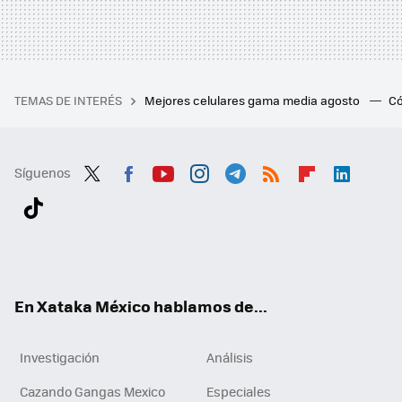
TEMAS DE INTERÉS
Mejores celulares gama media agosto
Có
Síguenos
Twit
Fac
You
Inst
Tele
RSS
Flip
Link
ter
ebo
tub
agr
gra
boa
edI
Tikt
ok
e
am
m
rd
n
ok
En Xataka México hablamos de...
Investigación
Análisis
Cazando Gangas Mexico
Especiales