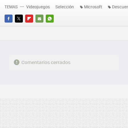
TEMAS
Videojuegos
Selección
Microsoft
Descue
FACEBOOK
TWITTER
FLIPBOARD
E-
WHATSAPP
MAIL
Comentarios cerrados