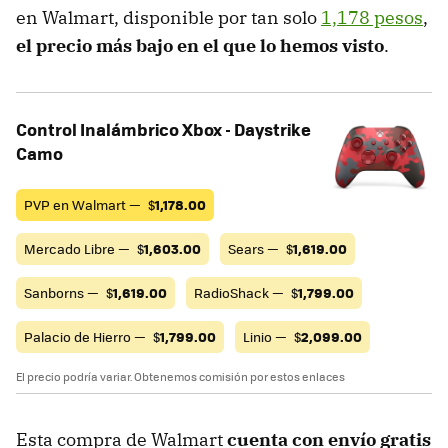
en Walmart, disponible por tan solo
1,178 pesos
,
el precio más bajo en el que lo hemos visto
.
Control Inalámbrico Xbox - Daystrike
Camo
PVP en Walmart —
$
1,178.00
Mercado Libre —
$
1,603.00
Sears —
$
1,619.00
Sanborns —
$
1,619.00
RadioShack —
$
1,799.00
Palacio de Hierro —
$
1,799.00
Linio —
$
2,099.00
El precio podría variar. Obtenemos comisión por estos enlaces
Esta compra de Walmart
cuenta con envío gratis