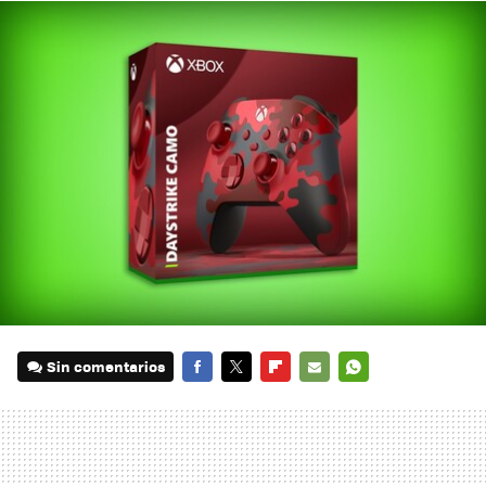
Sin comentarios
FACEBOOK
TWITTER
FLIPBOARD
E-
WHATSAPP
MAIL