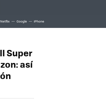
Netflix
Google
iPhone
ll Super
zon: así
ión