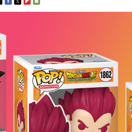
FACEBOOK
TWITTER
FLIPBOARD
E-
MAIL