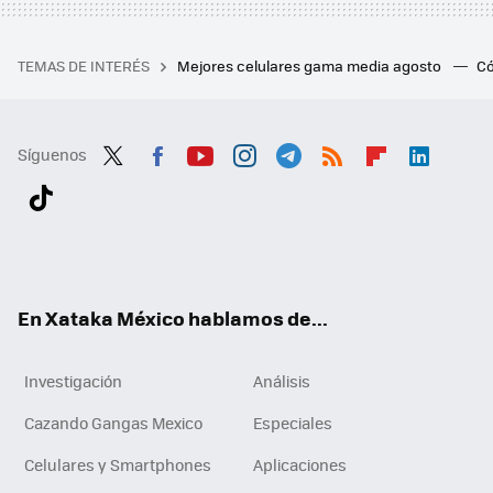
TEMAS DE INTERÉS
Mejores celulares gama media agosto
Có
Síguenos
Twit
Fac
You
Inst
Tele
RSS
Flip
Link
ter
ebo
tub
agr
gra
boa
edI
Tikt
ok
e
am
m
rd
n
ok
En Xataka México hablamos de...
Investigación
Análisis
Cazando Gangas Mexico
Especiales
Celulares y Smartphones
Aplicaciones