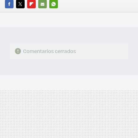
FACEBOOK
TWITTER
FLIPBOARD
E-
WHATSAPP
MAIL
Comentarios cerrados