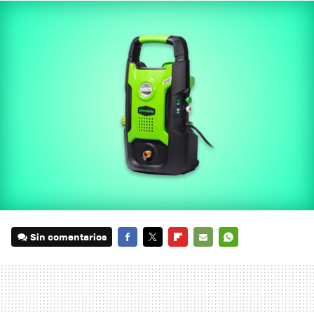
Sin comentarios
FACEBOOK
TWITTER
FLIPBOARD
E-
WHATSAPP
MAIL