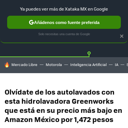
Ya puedes ver más de Xataka MX en Google
Añádenos como fuente preferida
OFERTAS
GUÍA DE COMPRAS
MERCADO LIBRE
AMAZON
Solo necesitas una cuenta de Google
×
HOY SE HABLA DE
Mercado Libre
Motorola
Inteligencia Artificial
IA
Olvídate de los autolavados con
esta hidrolavadora Greenworks
que está en su precio más bajo en
Amazon México por 1,472 pesos