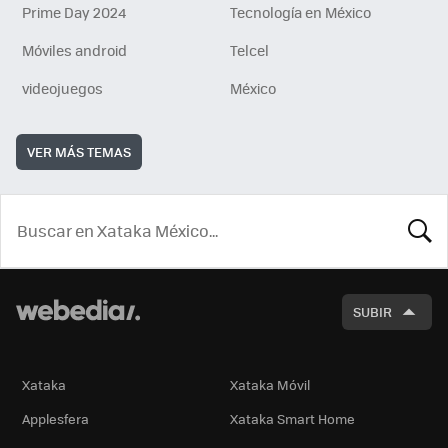
Prime Day 2024
Tecnología en México
Móviles android
Telcel
videojuegos
México
VER MÁS TEMAS
BUSCA
SUBIR
Xataka
Xataka Móvil
Applesfera
Xataka Smart Home