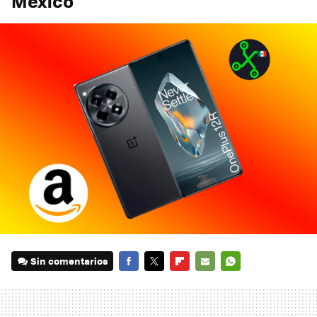
México
Sin comentarios
FACEBOOK
TWITTER
FLIPBOARD
E-
WHATSAPP
MAIL