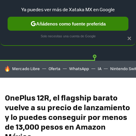
Ya puedes ver más de Xataka MX en Google
Añádenos como fuente preferida
OFERTAS
GUÍA DE COMPRAS
MERCADO LIBRE
AMAZON
Solo necesitas una cuenta de Google
×
HOY SE HABLA DE
Mercado Libre
Oferta
WhatsApp
IA
Nintendo Swi
OnePlus 12R, el flagship barato
vuelve a su precio de lanzamiento
y lo puedes conseguir por menos
de 13,000 pesos en Amazon