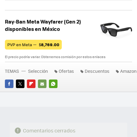
Ray-Ban Meta Wayfarer (Gen 2)
disponibles en México
PVP en Meta —
$
8,769.00
El precio podría variar. Obtenemos comisión por estos enlaces
TEMAS
Selección
Ofertas
Descuentos
Amazon
FACEBOOK
TWITTER
FLIPBOARD
E-
WHATSAPP
MAIL
Comentarios cerrados