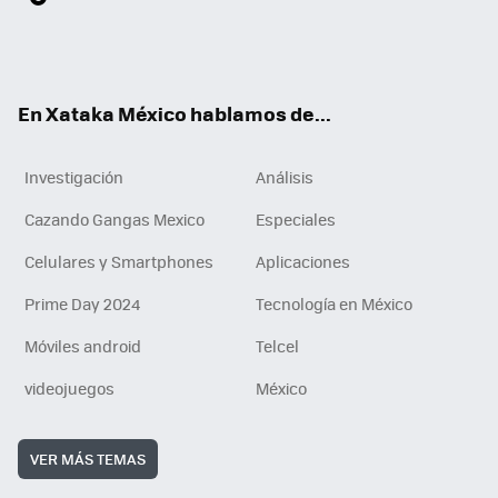
ter
ebo
tub
agr
gra
boa
edI
Tikt
ok
e
am
m
rd
n
ok
En Xataka México hablamos de...
Investigación
Análisis
Cazando Gangas Mexico
Especiales
Celulares y Smartphones
Aplicaciones
Prime Day 2024
Tecnología en México
Móviles android
Telcel
videojuegos
México
VER MÁS TEMAS