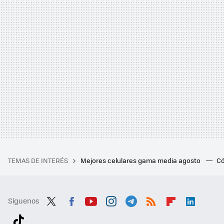
TEMAS DE INTERÉS
Mejores celulares gama media agosto
Có
Síguenos
Twit
Fac
You
Inst
Tele
RSS
Flip
Link