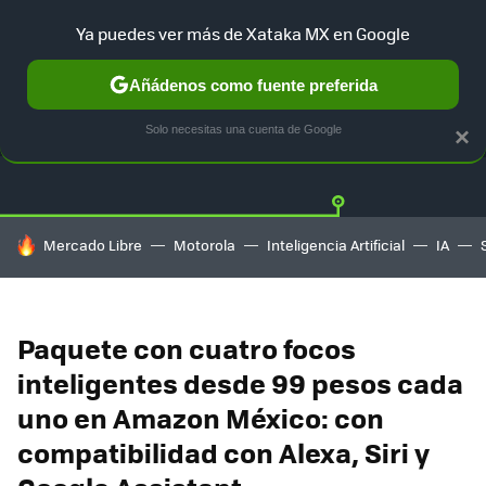
Ya puedes ver más de Xataka MX en Google
Añádenos como fuente preferida
OFERTAS
GUÍA DE COMPRAS
MERCADO LIBRE
AMAZON
Solo necesitas una cuenta de Google
×
HOY SE HABLA DE
Mercado Libre
Motorola
Inteligencia Artificial
IA
Paquete con cuatro focos
inteligentes desde 99 pesos cada
uno en Amazon México: con
compatibilidad con Alexa, Siri y