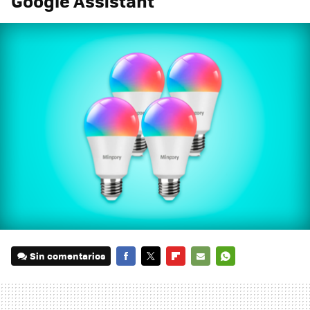
Google Assistant
Sin comentarios
FACEBOOK
TWITTER
FLIPBOARD
E-
WHATSAPP
MAIL