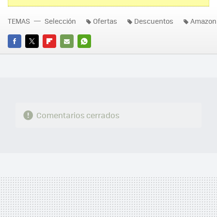
TEMAS
Selección
Ofertas
Descuentos
Amazon
FACEBOOK
TWITTER
FLIPBOARD
E-
WHATSAPP
MAIL
Comentarios cerrados