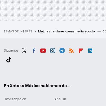
TEMAS DE INTERÉS
Mejores celulares gama media agosto
Có
Síguenos
Twit
Fac
You
Inst
Tele
RSS
Flip
Link
ter
ebo
tub
agr
gra
boa
edI
Tikt
ok
e
am
m
rd
n
ok
En Xataka México hablamos de...
Investigación
Análisis