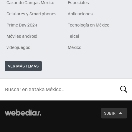
Cazando Gangas Mexico
Especiales
Celulares y Smartphones
Aplicaciones
Prime Day 2024
Tecnología en México
Móviles android
Telcel
videojuegos
México
VER MÁS TEMAS
BUSCA
SUBIR