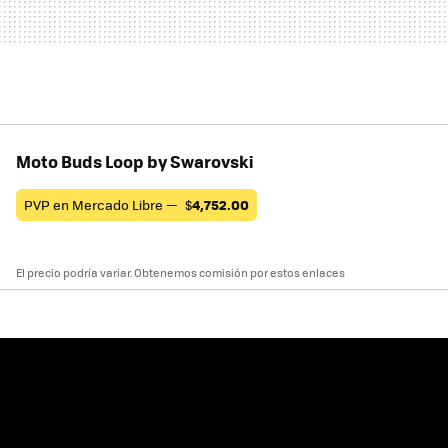
Moto Buds Loop by Swarovski
PVP en Mercado Libre —
$
4,752.00
El precio podría variar. Obtenemos comisión por estos enlaces