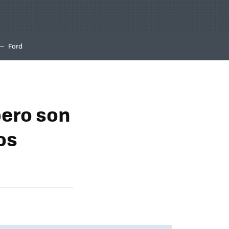
Ford
pero son
os