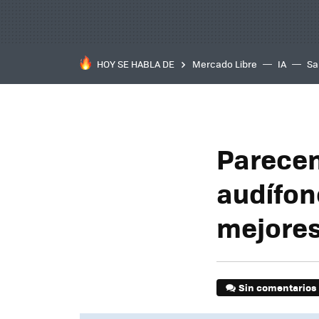
HOY SE HABLA DE
Mercado Libre
IA
Sa
Parecen
audífon
mejores
Sin comentarios