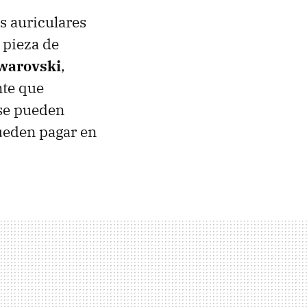
s auriculares
 pieza de
warovski
,
nte que
 se pueden
ueden pagar en