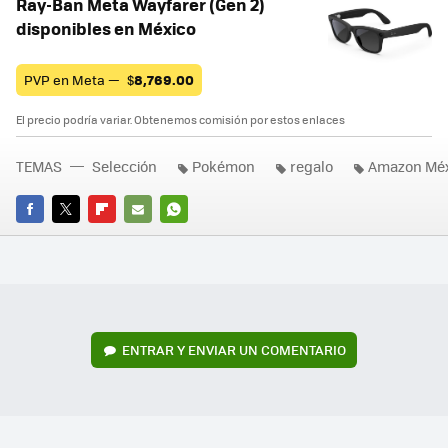
Ray-Ban Meta Wayfarer (Gen 2)
disponibles en México
PVP en Meta —
$
8,769.00
El precio podría variar. Obtenemos comisión por estos enlaces
TEMAS
Selección
Pokémon
regalo
Amazon Méx
FACEBOOK
TWITTER
FLIPBOARD
E-
WHATSAPP
MAIL
ENTRAR Y ENVIAR UN COMENTARIO