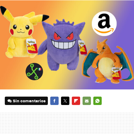
Sin comentarios
FACEBOOK
TWITTER
FLIPBOARD
E-
WHATSAPP
MAIL