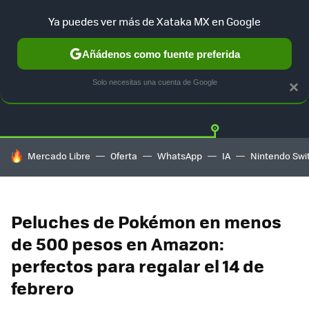
Ya puedes ver más de Xataka MX en Google
Añádenos como fuente preferida
OFERTAS
GUÍA DE COMPRAS
MERCADO LIBRE
AMAZON
Solo necesitas una cuenta de Google
×
HOY SE HABLA DE
Mercado Libre
Oferta
WhatsApp
IA
Nintendo Swi
Peluches de Pokémon en menos
de 500 pesos en Amazon:
perfectos para regalar el 14 de
febrero