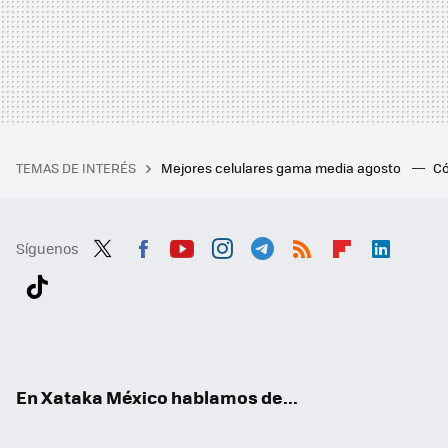
TEMAS DE INTERÉS
Mejores celulares gama media agosto
Có
Síguenos
Twit
Fac
You
Inst
Tele
RSS
Flip
Link
ter
ebo
tub
agr
gra
boa
edI
Tikt
ok
e
am
m
rd
n
ok
En Xataka México hablamos de...