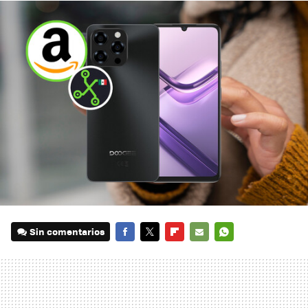
Sin comentarios
FACEBOOK
TWITTER
FLIPBOARD
E-
WHATSAPP
MAIL