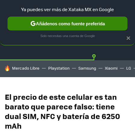
Ya puedes ver más de Xataka MX en Google
Añádenos como fuente preferida
OFERTAS
GUÍA DE COMPRAS
MERCADO LIBRE
AMAZON
Solo necesitas una cuenta de Google
×
HOY SE HABLA DE
Mercado Libre
Playstation
Samsung
Xiaomi
LG
El precio de este celular es tan
barato que parece falso: tiene
dual SIM, NFC y batería de 6250
mAh