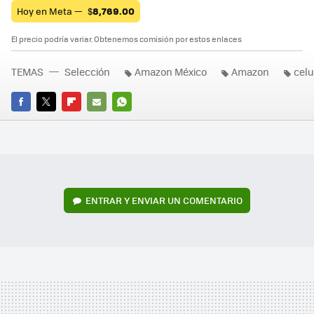
Hoy en Meta —
$
8,769.00
El precio podría variar. Obtenemos comisión por estos enlaces
TEMAS
Selección
Amazon México
Amazon
celu
FACEBOOK
TWITTER
FLIPBOARD
E-
WHATSAPP
MAIL
ENTRAR Y ENVIAR UN COMENTARIO