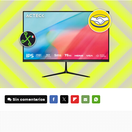
Sin comentarios
FACEBOOK
TWITTER
FLIPBOARD
E-
WHATSAPP
MAIL