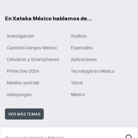
ok
e
am
m
rd
n
ok
En Xataka México hablamos de...
Investigación
Análisis
Cazando Gangas Mexico
Especiales
Celulares y Smartphones
Aplicaciones
Prime Day 2024
Tecnología en México
Móviles android
Telcel
videojuegos
México
VER MÁS TEMAS