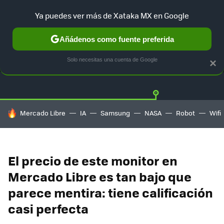
Ya puedes ver más de Xataka MX en Google
Añádenos como fuente preferida
OFERTAS
GUÍA DE COMPRAS
MERCADO LIBRE
AMAZON
Solo necesitas una cuenta de Google
×
HOY SE HABLA DE
Mercado Libre
IA
Samsung
NASA
Robot
Wifi
El precio de este monitor en
Mercado Libre es tan bajo que
parece mentira: tiene calificación
casi perfecta