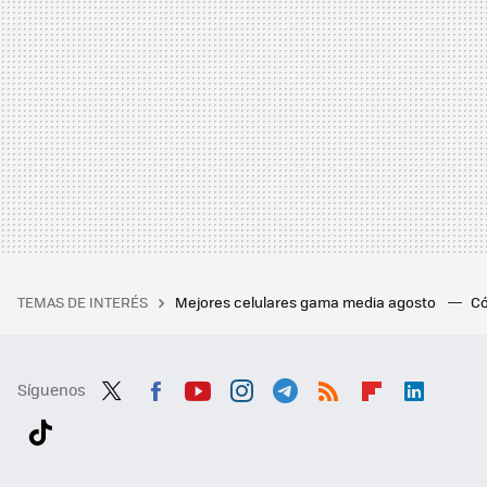
TEMAS DE INTERÉS
Mejores celulares gama media agosto
Có
Síguenos
Twit
Fac
You
Inst
Tele
RSS
Flip
Link
ter
ebo
tub
agr
gra
boa
edI
Tikt