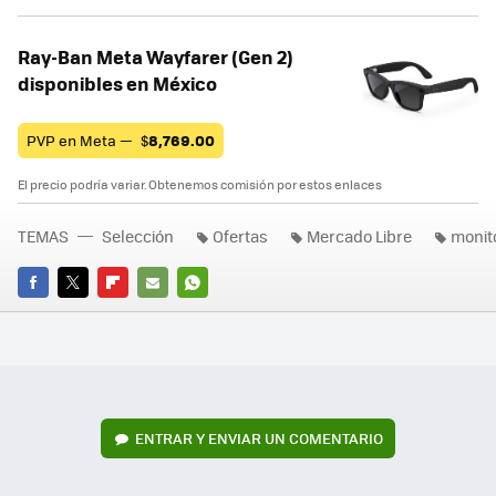
Ray-Ban Meta Wayfarer (Gen 2)
disponibles en México
PVP en Meta —
$
8,769.00
El precio podría variar. Obtenemos comisión por estos enlaces
TEMAS
Selección
Ofertas
Mercado Libre
monit
FACEBOOK
TWITTER
FLIPBOARD
E-
WHATSAPP
MAIL
ENTRAR Y ENVIAR UN COMENTARIO