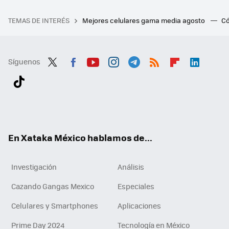
TEMAS DE INTERÉS
Mejores celulares gama media agosto
Có
Síguenos
Twit
Fac
You
Inst
Tele
RSS
Flip
Link
ter
ebo
tub
agr
gra
boa
edI
Tikt
ok
e
am
m
rd
n
ok
En Xataka México hablamos de...
Investigación
Análisis
Cazando Gangas Mexico
Especiales
Celulares y Smartphones
Aplicaciones
Prime Day 2024
Tecnología en México