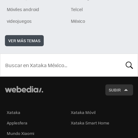
Móviles android
Telcel
videojuegos
México
VER MÁS TEMAS
BUSCA
SUBIR
Xataka
Xataka Móvil
Applesfera
Xataka Smart Home
Mundo Xiaomi