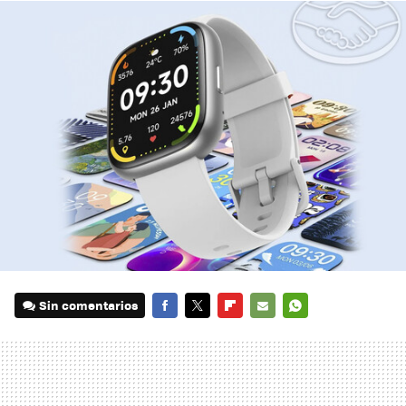
Sin comentarios
FACEBOOK
TWITTER
FLIPBOARD
E-
WHATSAPP
MAIL