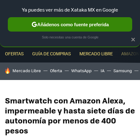
Ya puedes ver más de Xataka MX en Google
MENÚ
NUEVO
Añádenos como fuente preferida
Solo necesitas una cuenta de Google
×
OFERTAS
GUÍA DE COMPRAS
MERCADO LIBRE
AMAZON
HOY SE HABLA DE
Mercado Libre
Oferta
WhatsApp
IA
Samsung
Smartwatch con Amazon Alexa,
impermeable y hasta siete días de
autonomía por menos de 400
pesos