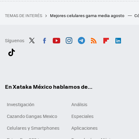
TEMAS DE INTERÉS
Mejores celulares gama media agosto
Có
Síguenos
Twit
Fac
You
Inst
Tele
RSS
Flip
Link
ter
ebo
tub
agr
gra
boa
edI
Tikt
ok
e
am
m
rd
n
ok
En Xataka México hablamos de...
Investigación
Análisis
Cazando Gangas Mexico
Especiales
Celulares y Smartphones
Aplicaciones