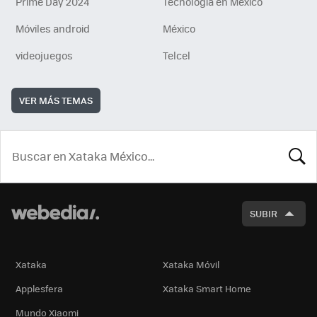
Prime Day 2024
Tecnología en México
Móviles android
México
videojuegos
Telcel
VER MÁS TEMAS
BUSCA
SUBIR
Xataka
Xataka Móvil
Applesfera
Xataka Smart Home
Mundo Xiaomi