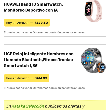
HUAWEI Band 10 Smartwatch,
Monitoreo Deportivo con IA
Hoy en Amazon —
$
679.30
El precio podría variar. Obtenemos comisión por estos enlaces
LIGE Reloj Inteligente Hombres con
Llamada Bluetooth,Fitness Tracker
Smartwatch 1,85'
Hoy en Amazon —
$
474.99
El precio podría variar. Obtenemos comisión por estos enlaces
En
Xataka Selección
publicamos ofertas y