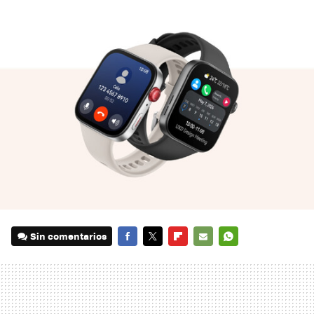
Sin comentarios
FACEBOOK
TWITTER
FLIPBOARD
E-
WHATSAPP
MAIL