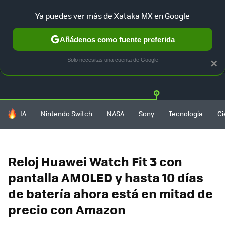
Ya puedes ver más de Xataka MX en Google
Añádenos como fuente preferida
OFERTAS
GUÍA DE COMPRAS
MERCADO LIBRE
AMAZON
Solo necesitas una cuenta de Google
×
HOY SE HABLA DE
IA
Nintendo Switch
NASA
Sony
Tecnología
Ci
Reloj Huawei Watch Fit 3 con
pantalla AMOLED y hasta 10 días
de batería ahora está en mitad de
precio con Amazon