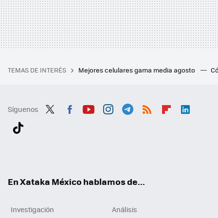
TEMAS DE INTERÉS
Mejores celulares gama media agosto
Có
Síguenos
Twit
Fac
You
Inst
Tele
RSS
Flip
Link
ter
ebo
tub
agr
gra
boa
edI
Tikt
ok
e
am
m
rd
n
ok
En Xataka México hablamos de...
Investigación
Análisis