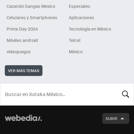
Cazando Gangas Mexico
Especiales
Celulares y Smartphones
Aplicaciones
Prime Day 2024
Tecnología en México
Móviles android
Telcel
videojuegos
México
VER MÁS TEMAS
BUSCA
SUBIR