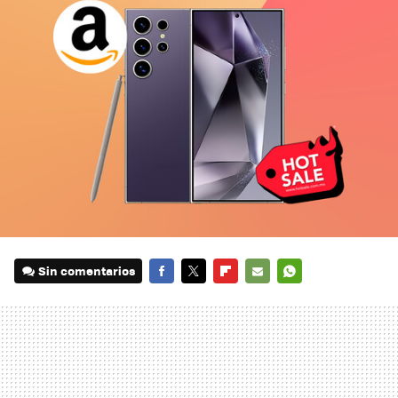
Sin comentarios
FACEBOOK
TWITTER
FLIPBOARD
E-
WHATSAPP
MAIL