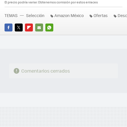
El precio podría variar. Obtenemos comisión por estos enlaces
TEMAS
Selección
Amazon México
Ofertas
Desc
FACEBOOK
TWITTER
FLIPBOARD
E-
WHATSAPP
MAIL
Comentarios cerrados