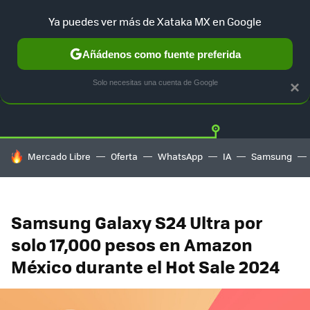
Ya puedes ver más de Xataka MX en Google
Añádenos como fuente preferida
OFERTAS
GUÍA DE COMPRAS
MERCADO LIBRE
AMAZON
Solo necesitas una cuenta de Google
×
HOY SE HABLA DE
Mercado Libre
Oferta
WhatsApp
IA
Samsung
Samsung Galaxy S24 Ultra por
solo 17,000 pesos en Amazon
México durante el Hot Sale 2024