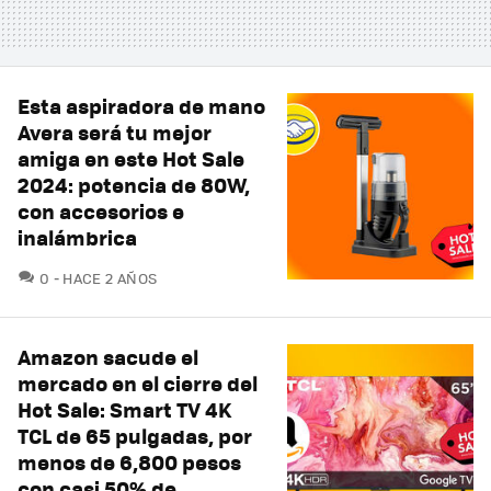
Esta aspiradora de mano
Avera será tu mejor
amiga en este Hot Sale
2024: potencia de 80W,
con accesorios e
inalámbrica
COMENTARIOS
0
HACE 2 AÑOS
Amazon sacude el
mercado en el cierre del
Hot Sale: Smart TV 4K
TCL de 65 pulgadas, por
menos de 6,800 pesos
con casi 50% de