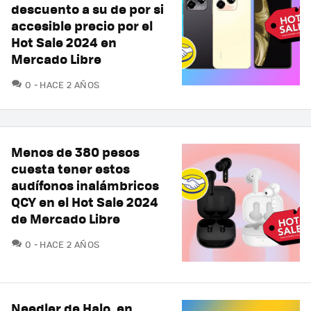
descuento a su de por si
accesible precio por el
Hot Sale 2024 en
Mercado Libre
COMENTARIOS
0
HACE 2 AÑOS
Menos de 380 pesos
cuesta tener estos
audífonos inalámbricos
QCY en el Hot Sale 2024
de Mercado Libre
COMENTARIOS
0
HACE 2 AÑOS
Needler de Halo, en