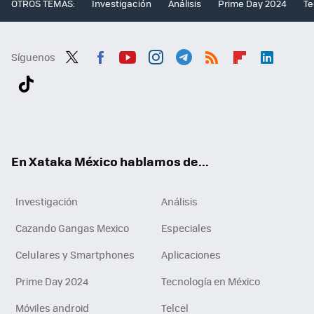
OTROS TEMAS:
Investigación
Análisis
Prime Day 2024
Te
Síguenos
Twit
Fac
You
Inst
Tele
RSS
Flip
Link
ter
ebo
tub
agr
gra
boa
edI
Tikt
ok
e
am
m
rd
n
ok
En Xataka México hablamos de...
Investigación
Análisis
Cazando Gangas Mexico
Especiales
Celulares y Smartphones
Aplicaciones
Prime Day 2024
Tecnología en México
Móviles android
Telcel