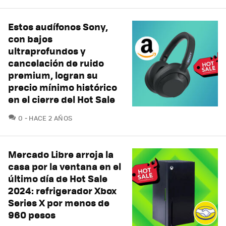
Estos audífonos Sony,
con bajos
ultraprofundos y
cancelación de ruido
premium, logran su
precio mínimo histórico
en el cierre del Hot Sale
COMENTARIOS
0
HACE 2 AÑOS
Mercado Libre arroja la
casa por la ventana en el
último día de Hot Sale
2024: refrigerador Xbox
Series X por menos de
960 pesos