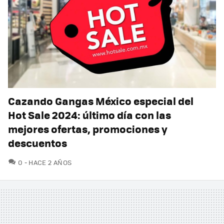
Cazando Gangas México especial del
Hot Sale 2024: último día con las
mejores ofertas, promociones y
descuentos
COMENTARIOS
0
HACE 2 AÑOS