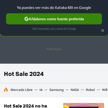
Ya puedes ver más de Xataka MX en Google
SELECCIÓN
GAMING
HOME
AUTO
TERRITORIO SAM
Añádenos como fuente preferida
Solo necesitas una cuenta de Google
×
Hot Sale 2024
HOY SE HABLA DE
Mercado Libre
IA
Samsung
NASA
Robot
Wifi
Hot Sale 2024 no ha