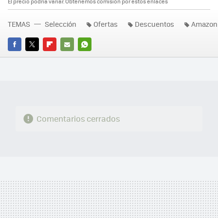
El precio podría variar. Obtenemos comisión por estos enlaces
TEMAS
Selección
Ofertas
Descuentos
Amazon
FACEBOOK
TWITTER
FLIPBOARD
E-
WHATSAPP
MAIL
Comentarios cerrados