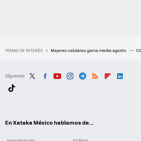
TEMAS DE INTERÉS
Mejores celulares gama media agosto
Có
Síguenos
Twit
Fac
You
Inst
Tele
RSS
Flip
Link
ter
ebo
tub
agr
gra
boa
edI
Tikt
ok
e
am
m
rd
n
ok
En Xataka México hablamos de...
Investigación
Análisis