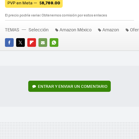
PVP en Meta —
$
8,769.00
El precio podría variar. Obtenemos comisión por estos enlaces
TEMAS
Selección
Amazon México
Amazon
Ofer
FACEBOOK
TWITTER
FLIPBOARD
E-
WHATSAPP
MAIL
ENTRAR Y ENVIAR UN COMENTARIO