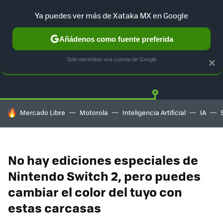
Ya puedes ver más de Xataka MX en Google
Añádenos como fuente preferida
OFERTAS
GUÍA DE COMPRAS
MERCADO LIBRE
AMAZON
Solo necesitas una cuenta de Google
×
HOY SE HABLA DE
Mercado Libre
Motorola
Inteligencia Artificial
IA
No hay ediciones especiales de
Nintendo Switch 2, pero puedes
cambiar el color del tuyo con
estas carcasas