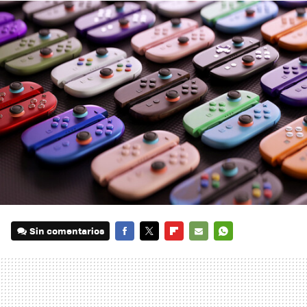
Sin comentarios
FACEBOOK
TWITTER
FLIPBOARD
E-
WHATSAPP
MAIL