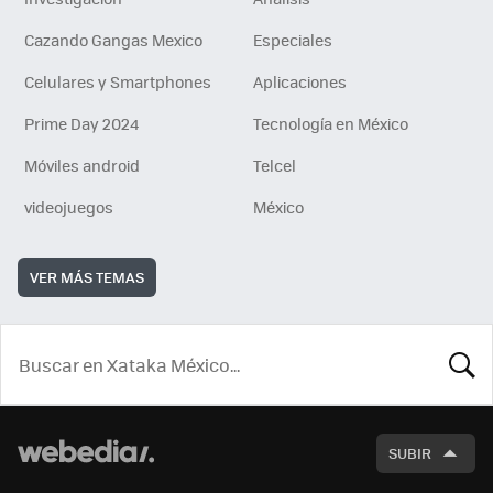
Cazando Gangas Mexico
Especiales
Celulares y Smartphones
Aplicaciones
Prime Day 2024
Tecnología en México
Móviles android
Telcel
videojuegos
México
VER MÁS TEMAS
BUSCA
SUBIR