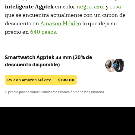
inteligente Agptek
en color
negro
,
azul
y
rosa
que se encuentra actualmente con un cupón de
descuento en
Amazon México
lo que deja su
precio en
640 pesos
.
Smartwatch Agptek 33 mm (20% de
descuento disponible)
PVP en Amazon México —
$
799.00
El precio podría variar. Obtenemos comisión por estos enlaces