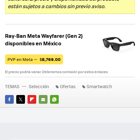
están sujetos a cambios sin previo aviso.
Ray-Ban Meta Wayfarer (Gen 2)
disponibles en México
PVP en Meta —
$
8,769.00
El precio podría variar. Obtenemos comisión por estos enlaces
TEMAS
Selección
Ofertas
Smartwatch
FACEBOOK
TWITTER
FLIPBOARD
E-
WHATSAPP
MAIL