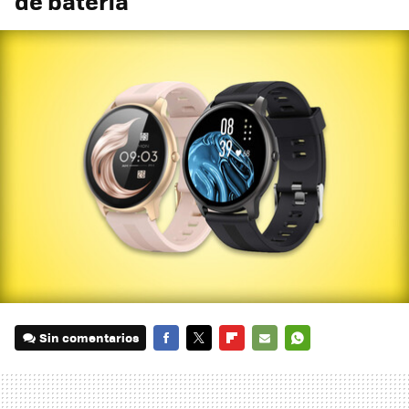
de batería
Sin comentarios
FACEBOOK
TWITTER
FLIPBOARD
E-
WHATSAPP
MAIL