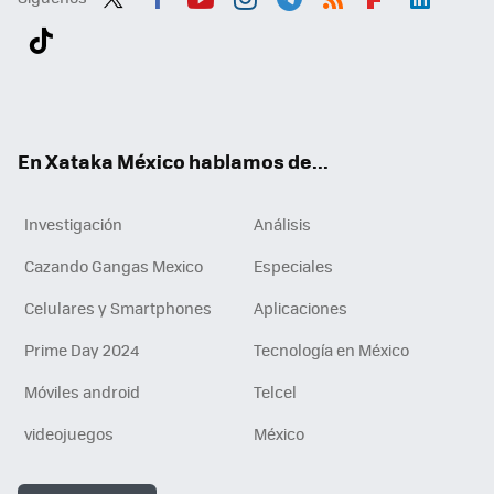
Twit
Fac
You
Inst
Tele
RSS
Flip
Link
ter
ebo
tub
agr
gra
boa
edI
Tikt
ok
e
am
m
rd
n
ok
En Xataka México hablamos de...
Investigación
Análisis
Cazando Gangas Mexico
Especiales
Celulares y Smartphones
Aplicaciones
Prime Day 2024
Tecnología en México
Móviles android
Telcel
videojuegos
México