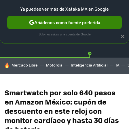
Ya puedes ver más de Xataka MX en Google
Añádenos como fuente preferida
OFERTAS
GUÍA DE COMPRAS
MERCADO LIBRE
AMAZON
Solo necesitas una cuenta de Google
×
HOY SE HABLA DE
Mercado Libre
Motorola
Inteligencia Artificial
IA
Smartwatch por solo 640 pesos
en Amazon México: cupón de
descuento en este reloj con
monitor cardíaco y hasta 30 días