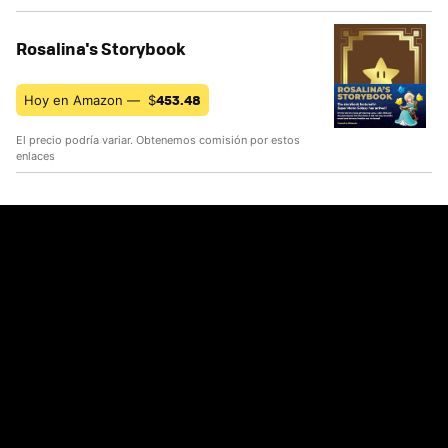
Rosalina's Storybook
453.48
Hoy en Amazon —
$
El precio podría variar. Obtenemos comisión por estos
enlaces