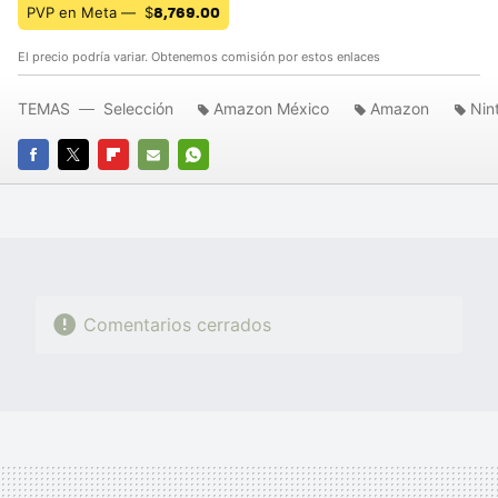
8,769.00
PVP en Meta —
$
El precio podría variar. Obtenemos comisión por estos enlaces
TEMAS
Selección
Amazon México
Amazon
Nin
FACEBOOK
TWITTER
FLIPBOARD
E-
WHATSAPP
MAIL
Comentarios cerrados