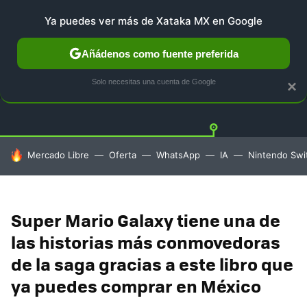
Ya puedes ver más de Xataka MX en Google
Añádenos como fuente preferida
OFERTAS
GUÍA DE COMPRAS
MERCADO LIBRE
AMAZ
Solo necesitas una cuenta de Google
×
HOY SE HABLA DE
Mercado Libre
Oferta
WhatsApp
IA
Nintendo Swi
Super Mario Galaxy tiene una de
las historias más conmovedoras
de la saga gracias a este libro que
ya puedes comprar en México