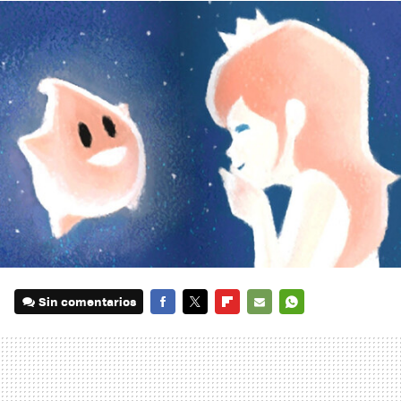
Sin comentarios
FACEBOOK
TWITTER
FLIPBOARD
E-
WHATSAPP
MAIL