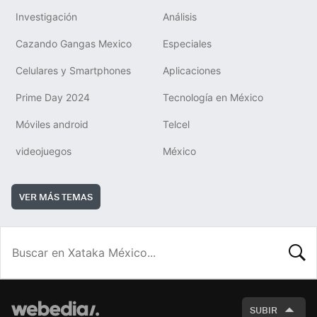
Investigación
Análisis
Cazando Gangas Mexico
Especiales
Celulares y Smartphones
Aplicaciones
Prime Day 2024
Tecnología en México
Móviles android
Telcel
videojuegos
México
VER MÁS TEMAS
BUSCA
SUBIR