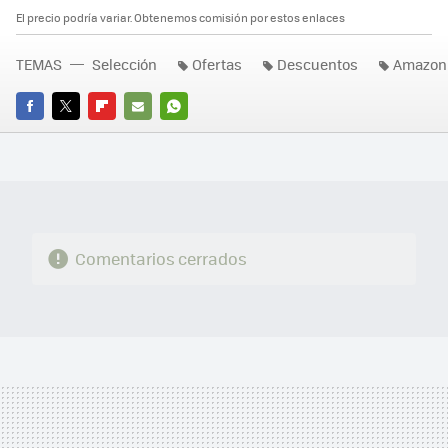
El precio podría variar. Obtenemos comisión por estos enlaces
TEMAS
Selección
Ofertas
Descuentos
Amazon
FACEBOOK
TWITTER
FLIPBOARD
E-
WHATSAPP
MAIL
Comentarios cerrados