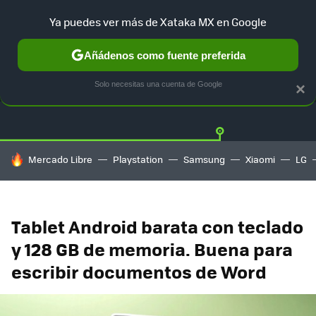
Ya puedes ver más de Xataka MX en Google
Añádenos como fuente preferida
OFERTAS
GUÍA DE COMPRAS
MERCADO LIBRE
AMAZON
Solo necesitas una cuenta de Google
×
HOY SE HABLA DE
Mercado Libre
Playstation
Samsung
Xiaomi
LG
Tablet Android barata con teclado
y 128 GB de memoria. Buena para
escribir documentos de Word