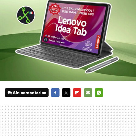
Sin comentarios
FACEBOOK
TWITTER
FLIPBOARD
E-
WHATSAPP
MAIL