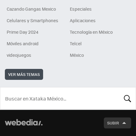
Cazando Gangas Mexico
Especiales
Celulares y Smartphones
Aplicaciones
Prime Day 2024
Tecnología en México
Móviles android
Telcel
videojuegos
México
VER MÁS TEMAS
BUSCA
SUBIR