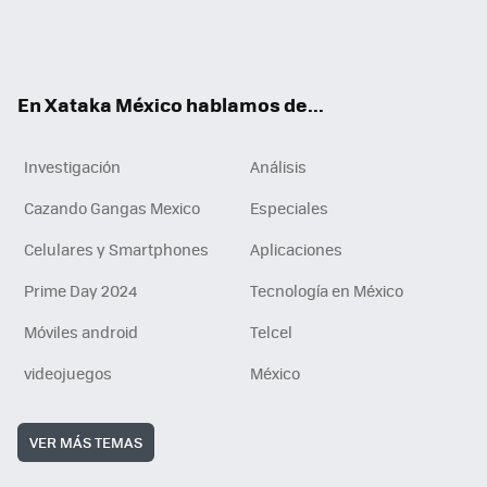
ter
ebo
tub
agr
gra
boa
edI
Tikt
ok
e
am
m
rd
n
ok
En Xataka México hablamos de...
Investigación
Análisis
Cazando Gangas Mexico
Especiales
Celulares y Smartphones
Aplicaciones
Prime Day 2024
Tecnología en México
Móviles android
Telcel
videojuegos
México
VER MÁS TEMAS