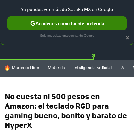
Ya puedes ver más de Xataka MX en Google
Añádenos como fuente preferida
OFERTAS
GUÍA DE COMPRAS
MERCADO LIBRE
AMAZON
Solo necesitas una cuenta de Google
×
HOY SE HABLA DE
Mercado Libre
Motorola
Inteligencia Artificial
IA
No cuesta ni 500 pesos en
Amazon: el teclado RGB para
gaming bueno, bonito y barato de
HyperX