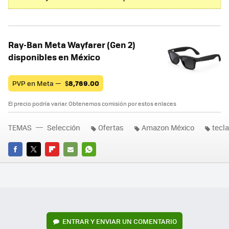
Ray-Ban Meta Wayfarer (Gen 2)
disponibles en México
PVP en Meta —
$
8,769.00
El precio podría variar. Obtenemos comisión por estos enlaces
TEMAS
Selección
Ofertas
Amazon México
tecl
FACEBOOK
TWITTER
FLIPBOARD
E-
WHATSAPP
MAIL
ENTRAR Y ENVIAR UN COMENTARIO