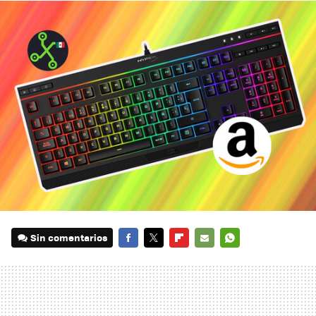
Sin comentarios
FACEBOOK
TWITTER
FLIPBOARD
E-
WHATSAPP
MAIL