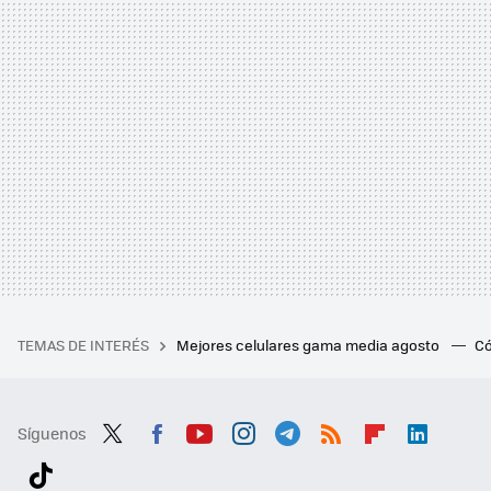
TEMAS DE INTERÉS
Mejores celulares gama media agosto
Có
Síguenos
Twit
Fac
You
Inst
Tele
RSS
Flip
Link