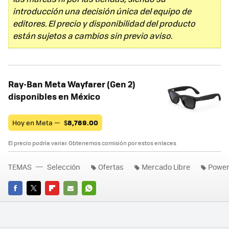
introducción una decisión única del equipo de
editores. El precio y disponibilidad del producto
están sujetos a cambios sin previo aviso.
Ray-Ban Meta Wayfarer (Gen 2)
disponibles en México
Hoy en Meta —
$
8,769.00
El precio podría variar. Obtenemos comisión por estos enlaces
TEMAS
Selección
Ofertas
Mercado Libre
Power
FACEBOOK
TWITTER
FLIPBOARD
E-
WHATSAPP
MAIL