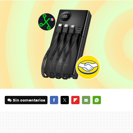
Sin comentarios
FACEBOOK
TWITTER
FLIPBOARD
E-
WHATSAPP
MAIL