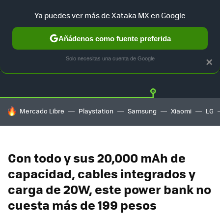
Ya puedes ver más de Xataka MX en Google
Añádenos como fuente preferida
OFERTAS
GUÍA DE COMPRAS
MERCADO LIBRE
AMAZON
Solo necesitas una cuenta de Google
×
HOY SE HABLA DE
Mercado Libre
Playstation
Samsung
Xiaomi
LG
Con todo y sus 20,000 mAh de
capacidad, cables integrados y
carga de 20W, este power bank no
cuesta más de 199 pesos