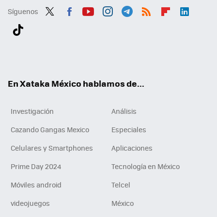
Síguenos
Twit
Fac
You
Inst
Tele
RSS
Flip
Link
ter
ebo
tub
agr
gra
boa
edI
Tikt
ok
e
am
m
rd
n
ok
En Xataka México hablamos de...
Investigación
Análisis
Cazando Gangas Mexico
Especiales
Celulares y Smartphones
Aplicaciones
Prime Day 2024
Tecnología en México
Móviles android
Telcel
videojuegos
México