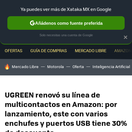
Ya puedes ver más de Xataka MX en Google
MENÚ
NUEVO
Añádenos como fuente preferida
Solo necesitas una cuenta de Google
×
OFERTAS
GUÍA DE COMPRAS
MERCADO LIBRE
AMAZON
HOY SE HABLA DE
Mercado Libre
Motorola
Oferta
Inteligencia Artificial
UGREEN renovó su línea de
multicontactos en Amazon: por
lanzamiento, este con varios
enchufes y puertos USB tiene 30%