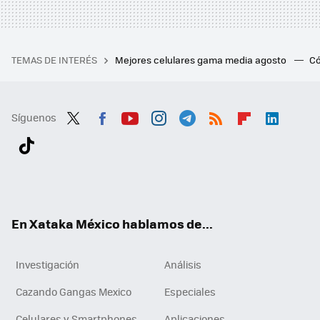
TEMAS DE INTERÉS
Mejores celulares gama media agosto
Có
Síguenos
Twit
Fac
You
Inst
Tele
RSS
Flip
Link
ter
ebo
tub
agr
gra
boa
edI
Tikt
ok
e
am
m
rd
n
ok
En Xataka México hablamos de...
Investigación
Análisis
Cazando Gangas Mexico
Especiales
Celulares y Smartphones
Aplicaciones