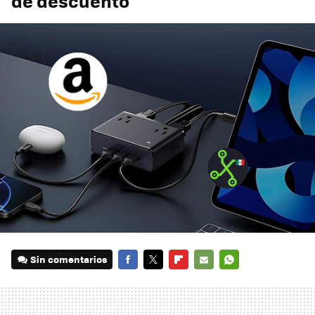
de descuento
Sin comentarios
FACEBOOK
TWITTER
FLIPBOARD
E-
WHATSAPP
MAIL