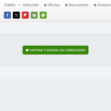
TEMAS
Selección
Ofertas
Descuentos
Amazon
FACEBOOK
TWITTER
FLIPBOARD
E-
WHATSAPP
MAIL
ENTRAR Y ENVIAR UN COMENTARIO