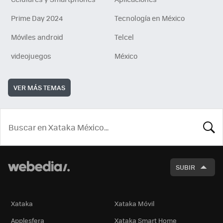
Prime Day 2024
Tecnología en México
Móviles android
Telcel
videojuegos
México
VER MÁS TEMAS
BUSCA
SUBIR
Xataka
Xataka Móvil
Applesfera
Xataka Smart Home