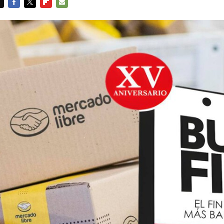
FACEBOOK
TWITTER
FLIPBOARD
E-
MAIL