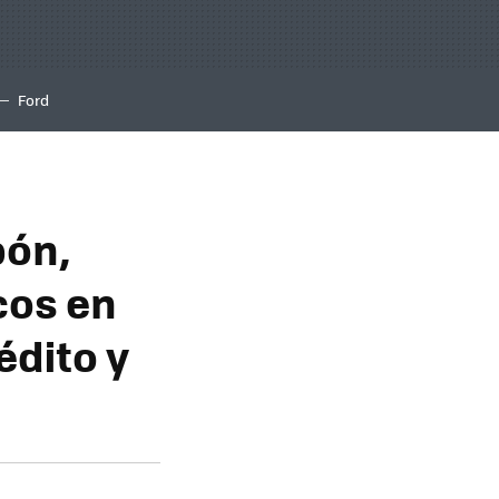
Ford
pón,
cos en
édito y