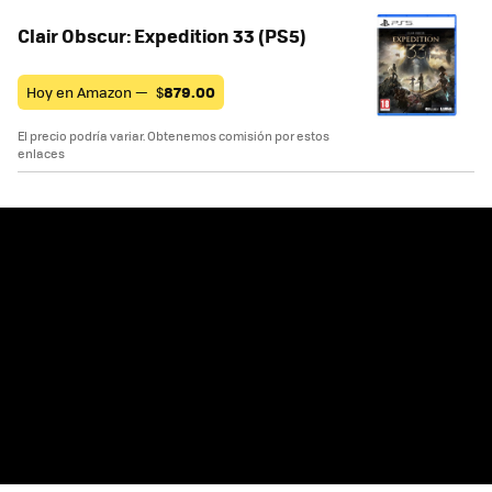
Clair Obscur: Expedition 33 (PS5)
Hoy en Amazon —
$
879.00
El precio podría variar. Obtenemos comisión por estos
enlaces