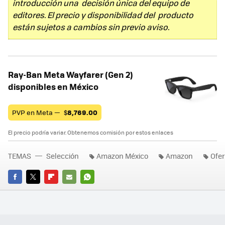
introducción una decisión única del equipo de
editores. El precio y disponibilidad del producto
están sujetos a cambios sin previo aviso.
Ray-Ban Meta Wayfarer (Gen 2)
disponibles en México
PVP en Meta —
$
8,769.00
El precio podría variar. Obtenemos comisión por estos enlaces
TEMAS
Selección
Amazon México
Amazon
Ofer
FACEBOOK
TWITTER
FLIPBOARD
E-
WHATSAPP
MAIL