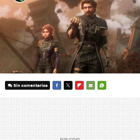
Sin comentarios
FACEBOOK
TWITTER
FLIPBOARD
E-
WHATSAPP
MAIL