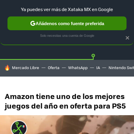
Ya puedes ver más de Xataka MX en Google
Añádenos como fuente preferida
OFERTAS
GUÍA DE COMPRAS
MERCADO LIBRE
AMAZON
Solo necesitas una cuenta de Google
×
HOY SE HABLA DE
Mercado Libre
Oferta
WhatsApp
IA
Nintendo Swi
Amazon tiene uno de los mejores
juegos del año en oferta para PS5