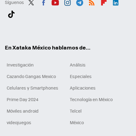
Síguenos
Twit
Fac
You
Inst
Tele
RSS
Flip
Link
ter
ebo
tub
agr
gra
boa
edI
Tikt
ok
e
am
m
rd
n
ok
En Xataka México hablamos de...
Investigación
Análisis
Cazando Gangas Mexico
Especiales
Celulares y Smartphones
Aplicaciones
Prime Day 2024
Tecnología en México
Móviles android
Telcel
videojuegos
México