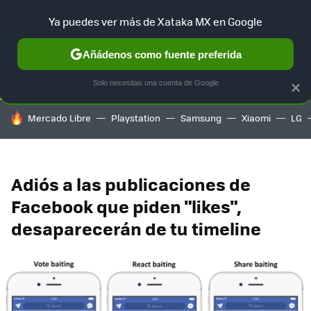
Ya puedes ver más de Xataka MX en Google
SELECCIÓN
GAMING
HOME
AUTO
TERRITORIO SAM
Añádenos como fuente preferida
Solo necesitas una cuenta de Google
×
HOY SE HABLA DE
Mercado Libre
Playstation
Samsung
Xiaomi
LG
Adiós a las publicaciones de
Facebook que piden "likes",
desaparecerán de tu timeline