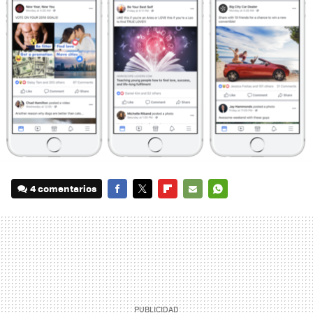
4 comentarios
FACEBOOK
TWITTER
FLIPBOARD
E-
WHATSAPP
MAIL