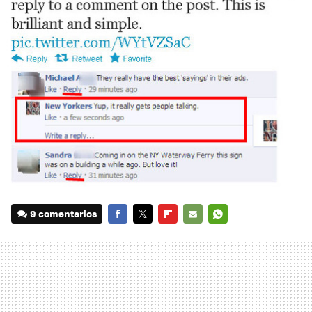
9 comentarios
FACEBOOK
TWITTER
FLIPBOARD
E-
WHATSAPP
MAIL