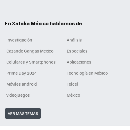
ok
e
am
m
rd
n
ok
En Xataka México hablamos de...
Investigación
Análisis
Cazando Gangas Mexico
Especiales
Celulares y Smartphones
Aplicaciones
Prime Day 2024
Tecnología en México
Móviles android
Telcel
videojuegos
México
VER MÁS TEMAS