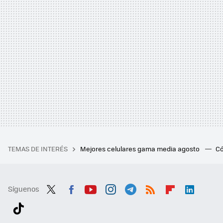
TEMAS DE INTERÉS
Mejores celulares gama media agosto
Có
Síguenos
Twit
Fac
You
Inst
Tele
RSS
Flip
Link
ter
ebo
tub
agr
gra
boa
edI
Tikt