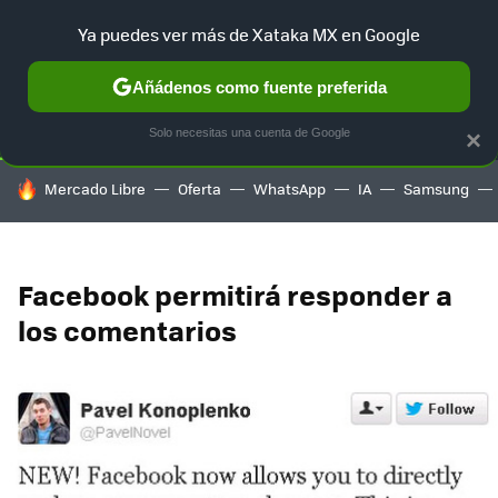
Ya puedes ver más de Xataka MX en Google
SELECCIÓN
GAMING
HOME
AUTO
TERRITORIO SAM
Añádenos como fuente preferida
Solo necesitas una cuenta de Google
×
HOY SE HABLA DE
Mercado Libre
Oferta
WhatsApp
IA
Samsung
Facebook permitirá responder a
los comentarios