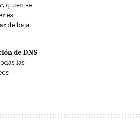
r
, quien se
er es
ar de baja
ución de DNS
todas las
eos