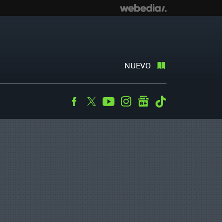
NUEVO
Facebook
Twitter
Youtube
Instagram
googlenews
Tiktok