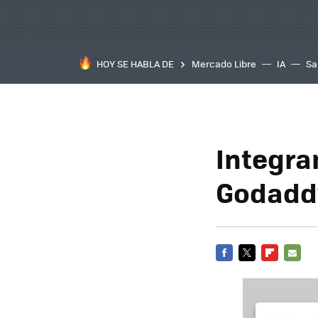
HOY SE HABLA DE
Mercado Libre
IA
Sa
Integra
Godadd
FACEBOOK
TWITTER
FLIPBOARD
E-
MAIL