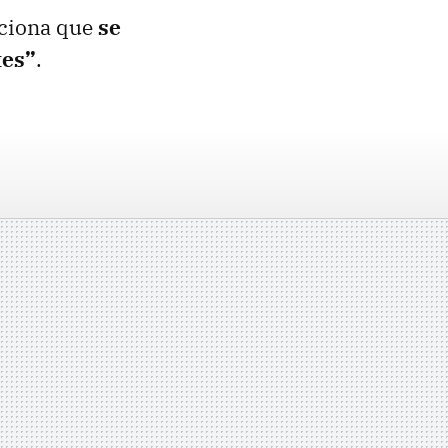
nciona que
se
tes”
.