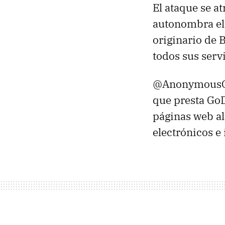
El ataque se a
autonombra e
originario de 
todos sus serv
@AnonymousO
que presta GoD
páginas web a
electrónicos e 