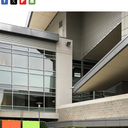
FACEBOOK
TWITTER
FLIPBOARD
E-
MAIL