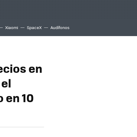
Xiaomi
SpaceX
Audífonos
ecios en
el
 en 10