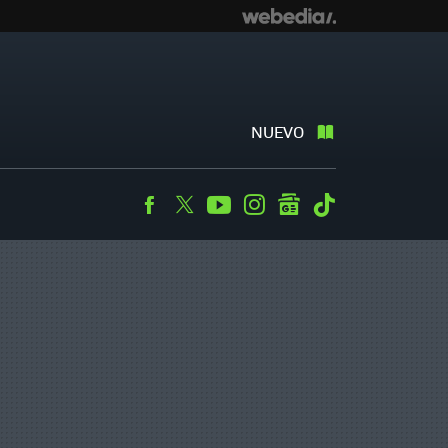
NUEVO
Facebook
Twitter
Youtube
Instagram
googlenews
Tiktok