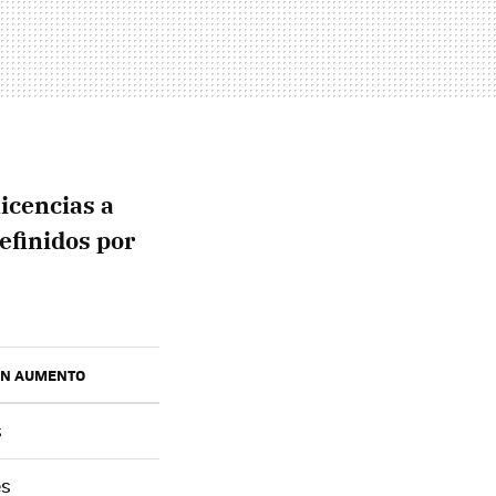
licencias a
efinidos por
ON AUMENTO
s
es