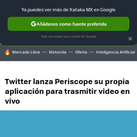
Ya puedes ver más de Xataka MX en Google
SELECCIÓN
GAMING
HOME
AUTO
TERRITORIO SAM
Añádenos como fuente preferida
Solo necesitas una cuenta de Google
×
HOY SE HABLA DE
Mercado Libre
Motorola
Oferta
Inteligencia Artificial
Twitter lanza Periscope su propia
aplicación para trasmitir video en
vivo