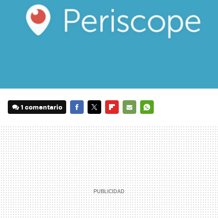
1 comentario
FACEBOOK
TWITTER
FLIPBOARD
E-
WHATSAPP
MAIL