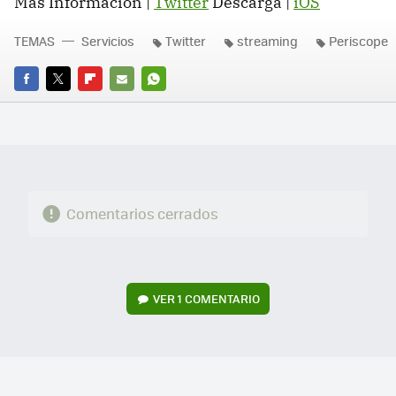
Más Información |
Twitter
Descarga |
iOS
TEMAS
Servicios
Twitter
streaming
Periscope
FACEBOOK
TWITTER
FLIPBOARD
E-
WHATSAPP
MAIL
Comentarios cerrados
VER
1 COMENTARIO