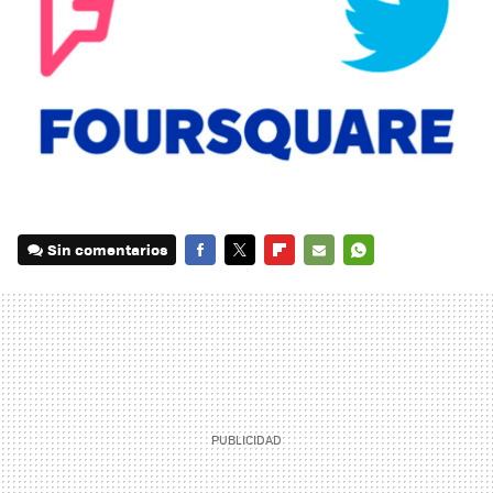
Sin comentarios
FACEBOOK
TWITTER
FLIPBOARD
E-
WHATSAPP
MAIL