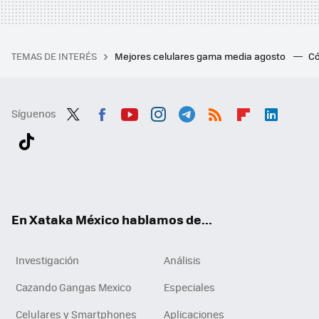
TEMAS DE INTERÉS
Mejores celulares gama media agosto
Có
Síguenos
Twit
Fac
You
Inst
Tele
RSS
Flip
Link
ter
ebo
tub
agr
gra
boa
edI
Tikt
ok
e
am
m
rd
n
ok
En Xataka México hablamos de...
Investigación
Análisis
Cazando Gangas Mexico
Especiales
Celulares y Smartphones
Aplicaciones