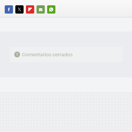
FACEBOOK
TWITTER
FLIPBOARD
E-
WHATSAPP
MAIL
Comentarios cerrados