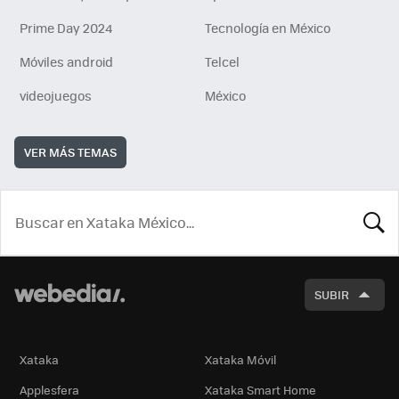
Prime Day 2024
Tecnología en México
Móviles android
Telcel
videojuegos
México
VER MÁS TEMAS
BUSCA
SUBIR
Xataka
Xataka Móvil
Applesfera
Xataka Smart Home