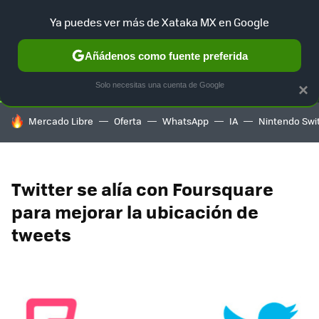
Ya puedes ver más de Xataka MX en Google
SELECCIÓN
GAMING
HOME
AUTO
TERRITORIO SAM
Añádenos como fuente preferida
Solo necesitas una cuenta de Google
×
HOY SE HABLA DE
Mercado Libre
Oferta
WhatsApp
IA
Nintendo Swi
Twitter se alía con Foursquare
para mejorar la ubicación de
tweets