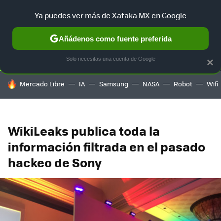
Ya puedes ver más de Xataka MX en Google
SELECCIÓN
GAMING
HOME
AUTO
TERRITORIO SAM
Añádenos como fuente preferida
Solo necesitas una cuenta de Google
×
HOY SE HABLA DE
Mercado Libre
IA
Samsung
NASA
Robot
Wifi
WikiLeaks publica toda la
información filtrada en el pasado
hackeo de Sony