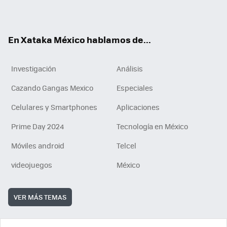
ok
e
am
m
rd
n
ok
En Xataka México hablamos de...
Investigación
Análisis
Cazando Gangas Mexico
Especiales
Celulares y Smartphones
Aplicaciones
Prime Day 2024
Tecnología en México
Móviles android
Telcel
videojuegos
México
VER MÁS TEMAS