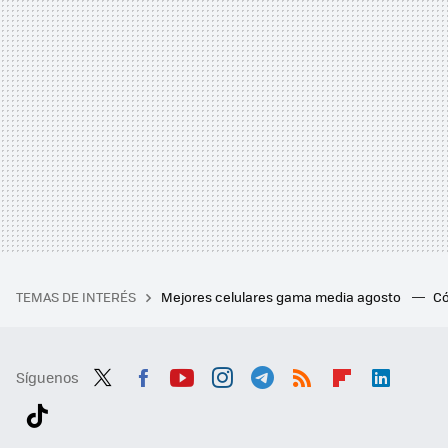
TEMAS DE INTERÉS
Mejores celulares gama media agosto
Có
Síguenos
Twit
Fac
You
Inst
Tele
RSS
Flip
Link
ter
ebo
tub
agr
gra
boa
edI
Tikt