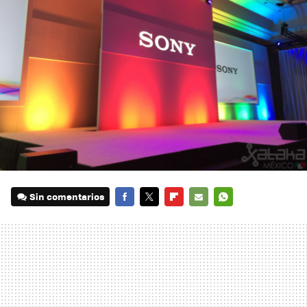
Sin comentarios
FACEBOOK
TWITTER
FLIPBOARD
E-
WHATSAPP
MAIL